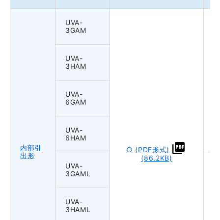
UVA-
3GAM
UVA-
3HAM
UVA-
6GAM
UVA-
6HAM
内部引
○ (PDF形式)
出形
(86.2KB)
UVA-
3GAML
UVA-
3HAML