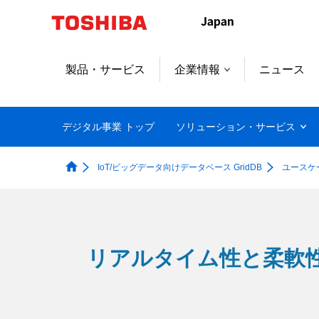
本
文
へ
ジ
製品・サービス
企業情報
ニュース
ャ
ン
プ
デジタル事業 トップ
ソリューション・サービス
IoT/ビッグデータ向けデータベース GridDB
ユースケ
リアルタイム性と柔軟