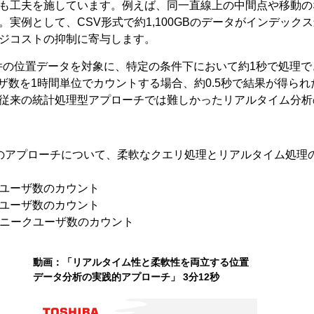
も工夫を施しています。例えば、同一直線上の中間点や移動の
実例として、CSV形式で約1,100GBのデータがインデックス
ジコストの抑制に寄与します。
億件の位置データを対象に、特定の条件下において約1秒で処理
ザ数を1時間単位でカウントする場合、約0.5秒で結果が得ら
従来の統計処理型アプローチでは難しかったリアルタイム分析
のアプローチについて、柔軟なクエリ処理とリアルタイム処理
ユーザ数のカウント
ユーザ数のカウント
ニークユーザ数のカウント
動画：「リアルタイム性と柔軟性を両立する位置
データ分析の実践的アプローチ」 3分12秒