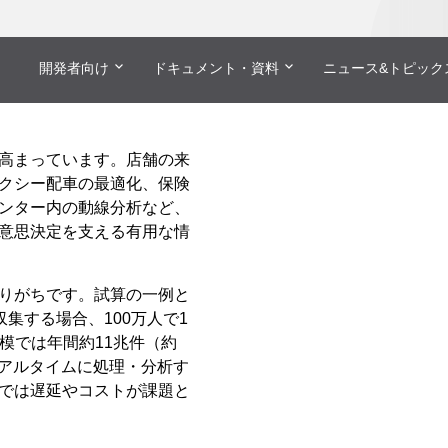
例
開発者向け
ドキュメント・資料
ニュース&トピック
高まっています。店舗の来
クシー配車の最適化、保険
ンター内の動線分析など、
意思決定を支える有用な情
りがちです。試算の一例と
収集する場合、100万人で1
人規模では年間約11兆件（約
リアルタイムに処理・分析す
では遅延やコストが課題と