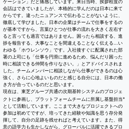
ケーション」だと痛感しています。来日当時、挨拶程度の
会話はできていましたが、本格的に学んだのは日本に来て
からです。違ったニュアンスで伝わることがないように、
徹底して学びました。日本の企業はチームで仕事をするの
が基本ですから、言葉ひとつが仕事の流れを大きく左右す
ると言っても過言ではありません。困ったら相談する、進
捗を報告する、大事なことを間違えることなく伝える…い
わゆる「ホウレンソウ」です。入社後すぐに配属された部
署の上司にも「仕事を円滑に進めるため、悩んだり困った
時に相談できる仲間を作りなさい。」とアドバイスされま
した。チームメンバーに相談しながら仕事ができるのは心
強く、さらに心地よいものだと感じる自分には、日本の働
き方が合っているのだと思います。
現在は、東芝グループ共通の次期基幹システムのプロジェ
※
クトに参画し、プラットフォームチームに所属し基盤担当
として活動しています。ここまで大きなプロジェクトへの
参加は初めてですが、培ってきた経験や知識を思う存分発
揮して、自分の足跡を残せればと考えています。また、得
意の語学力も生かしながら、グローバルに活躍できるプロ