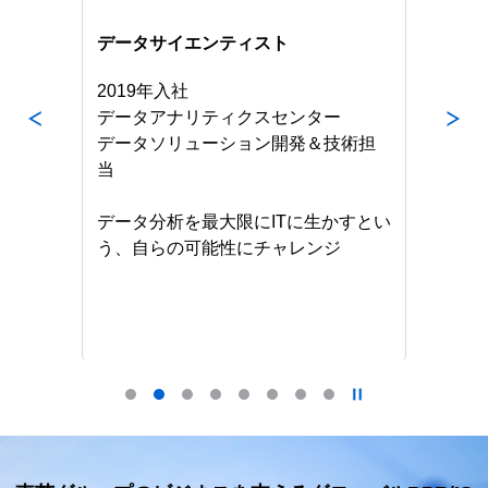
データサイエンティスト
デ
2019年入社
20
データアナリティクスセンター
エ
データソリューション開発＆技術担
ショ
な経
当
半
データ分析を最大限にITに生かすとい
な
う、自らの可能性にチャレンジ
ョ