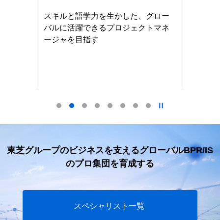
ショ
な経
スキルと語学力を生かした、グロー
バルに活躍できるプロジェクトマネ
半
ージャを目指す
な
ョ
東芝グループのビジネスを支えるグローバルBPR/IS
のプロ集団を育成する
スペシャリスト一覧