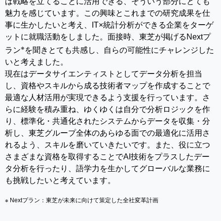
ば戦略を立てることに活用できる、そういう部分にとても
魅力を感じています。この興味とこれまでの研究成果を仕
事に生かしたいと考え、IT×統計分析ができる企業をターゲ
ットに就職活動をしました。面接時、東芝が掲げるNextプ
※
ラン
を聞きとても共感し、自らの可能性にチャレンジした
いと考えました。
現在はデータサイエンティストとしてデータ分析を担当
し、資格やスキルから成る技術者マップを作成することで
最適な人材活用が実現できるよう支援を行っています。さ
らに経験を積み重ね、ゆくゆくは自分で分析ロジックを作
り、標準化・共通化されたシステムからデータを収集・分
析し、東芝グループ全体のあらゆる面での最適化に活用さ
れるよう、スキルを磨いていきたいです。また、役に立つ
さまざまな資格を取得することでAI技術をプラスしたデー
タ分析を行ったり、語学力を生かしてグローバルな業務に
も挑戦したいと考えています。
※ Nextプラン：東芝が未来に向けて策定した全社変革計画