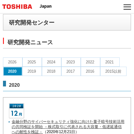
本
文
へ
研究開発センター
ジ
ャ
ン
研究開発ニュース
プ
2026
2025
2024
2023
2022
2021
2020
2019
2018
2017
2016
2015以前
2020
金融分野のサイバーセキュリティ強化に向けた量子暗号技術活用
の共同検証を開始 －株式取引に代表される大容量・低遅延通信
への耐性を検証－
（2020年12月21日）