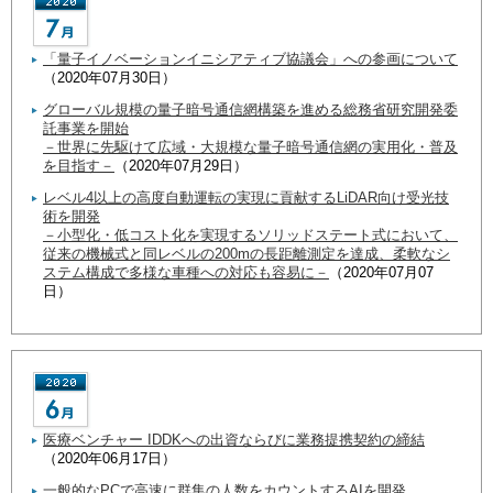
「量子イノベーションイニシアティブ協議会」への参画について
（2020年07月30日）
グローバル規模の量子暗号通信網構築を進める総務省研究開発委
託事業を開始
－世界に先駆けて広域・大規模な量子暗号通信網の実用化・普及
を目指す－
（2020年07月29日）
レベル4以上の高度自動運転の実現に貢献するLiDAR向け受光技
術を開発
－小型化・低コスト化を実現するソリッドステート式において、
従来の機械式と同レベルの200mの長距離測定を達成、柔軟なシ
ステム構成で多様な車種への対応も容易に－
（2020年07月07
日）
医療ベンチャー IDDKへの出資ならびに業務提携契約の締結
（2020年06月17日）
一般的なPCで高速に群集の人数をカウントするAIを開発