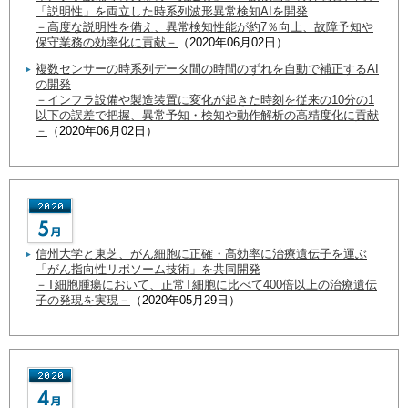
「説明性」を両立した時系列波形異常検知AIを開発
－高度な説明性を備え、異常検知性能が約7％向上、故障予知や
保守業務の効率化に貢献－
（2020年06月02日）
複数センサーの時系列データ間の時間のずれを自動で補正するAI
の開発
－インフラ設備や製造装置に変化が起きた時刻を従来の10分の1
以下の誤差で把握、異常予知・検知や動作解析の高精度化に貢献
－
（2020年06月02日）
信州大学と東芝、がん細胞に正確・高効率に治療遺伝子を運ぶ
「がん指向性リポソーム技術」を共同開発
－T細胞腫瘍において、正常T細胞に比べて400倍以上の治療遺伝
子の発現を実現－
（2020年05月29日）