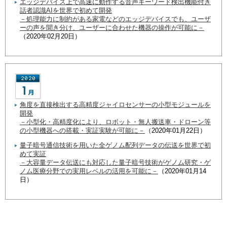
エッジデバイス上で高速に動作する音声キーワード検出機能付き
話者認識AIを世界で初めて開発
－処理能力に制約がある家電などのエッジデバイスでも、ユーザ
ーの声を聞き分け、ユーザーに合わせた機器の操作が可能に－
（2020年02月20日）
角度を直接検出する高精度ジャイロセンサーの小型モジュールを
開発
－小型化・高精度化により、ロボット・無人搬送車・ドローン等
の小型機器への搭載・実証実験が可能に－
（2020年01月22日）
量子暗号通信技術を用いた全ゲノム配列データの伝送を世界で初
めて実証
－大容量データ伝送にも対応した量子暗号技術がゲノム研究・ゲ
ノム医療分野での実用レベルの活用を可能に－
（2020年01月14
日）