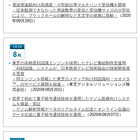
電波望遠鏡向け高感度・小型超伝導マルチバンド受信機を開発
－従来観測できなかった周波数帯の受信と受信機サイズの小型化
により、ブラックホールの解明など天文学の発展に貢献－
（2020
年09月29日）
東芝の高精度顔認識エンジンを採用したテレビ番組制作支援用
「AI顔認識」システムが、日本映画テレビ技術協会の技術開発賞
を受賞
－同エンジンを搭載した東芝のメディア向け顔認識AI「カオメタ
™」のサービス展開を加速－
（東芝デジタルソリューションズ株
式会社）（2020年08月20日）
世界で初めて量子暗号通信技術を適用したゲノム医療向けシステ
ムを構築・実証
－ゲノム解析情報データのリアルタイム伝送とオンライン会議の
データ伝送に量子暗号通信技術を適用－
（2020年08月07日）