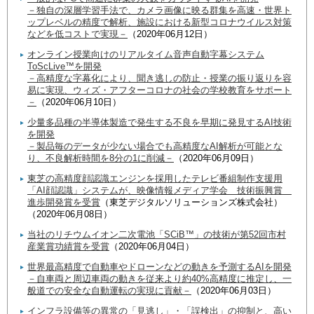
－独自の深層学習手法で、カメラ画像に映る群集を高速・世界ト
ップレベルの精度で解析、施設における新型コロナウイルス対策
などを低コストで実現－
（2020年06月12日）
オンライン授業向けのリアルタイム音声自動字幕システム
ToScLive™を開発
－高精度な字幕化により、聞き逃しの防止・授業の振り返りを容
易に実現、ウィズ・アフターコロナの社会の学校教育をサポート
－
（2020年06月10日）
少量多品種の半導体製造で発生する不良を早期に発見するAI技術
を開発
－製品毎のデータが少ない場合でも高精度なAI解析が可能とな
り、不良解析時間を8分の1に削減－
（2020年06月09日）
東芝の高精度顔認識エンジンを採用したテレビ番組制作支援用
「AI顔認識」システムが、映像情報メディア学会 技術振興賞
進歩開発賞を受賞
（東芝デジタルソリューションズ株式会社）
（2020年06月08日）
当社のリチウムイオン二次電池「SCiB™」の技術が第52回市村
産業賞功績賞を受賞
（2020年06月04日）
世界最高精度で自動車やドローンなどの動きを予測するAIを開発
－自車両と周辺車両の動きを従来より約40%高精度に推定し、一
般道での安全な自動運転の実現に貢献－
（2020年06月03日）
インフラ設備等の異常の「見逃し」・「誤検出」の抑制と、高い