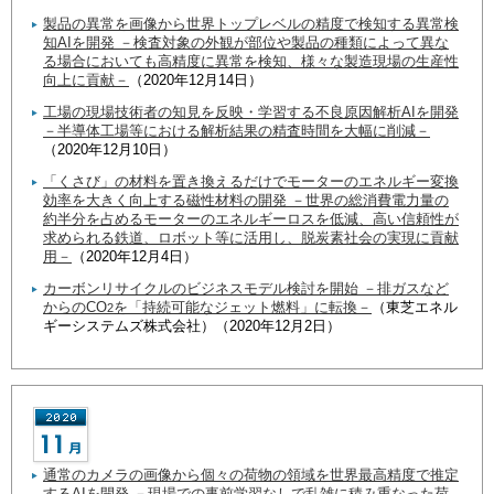
製品の異常を画像から世界トップレベルの精度で検知する異常検
知AIを開発 －検査対象の外観が部位や製品の種類によって異な
る場合においても高精度に異常を検知、様々な製造現場の生産性
向上に貢献－
（2020年12月14日）
工場の現場技術者の知見を反映・学習する不良原因解析AIを開発
－半導体工場等における解析結果の精査時間を大幅に削減－
（2020年12月10日）
「くさび」の材料を置き換えるだけでモーターのエネルギー変換
効率を大きく向上する磁性材料の開発 －世界の総消費電力量の
約半分を占めるモーターのエネルギーロスを低減、高い信頼性が
求められる鉄道、ロボット等に活用し、脱炭素社会の実現に貢献
用－
（2020年12月4日）
カーボンリサイクルのビジネスモデル検討を開始 －排ガスなど
からのCO
を「持続可能なジェット燃料」に転換－
（東芝エネル
2
ギーシステムズ株式会社）（2020年12月2日）
通常のカメラの画像から個々の荷物の領域を世界最高精度で推定
するAIを開発 －現場での事前学習なしで乱雑に積み重なった荷