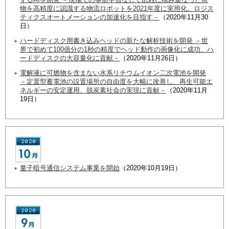
物を高精度に認識する物流ロボットを2021年度に実用化。ロジス
ティクスオートメーションの加速化を目指す－
（2020年11月30
日）
ハードディスク用書き込みヘッドの新たな解析技術を開発 －世
界で初めて100億分の1秒の精度でヘッド動作の画像化に成功、ハ
ードディスクの大容量化に貢献－
（2020年11月26日）
電解液に可燃物を含まない水系リチウムイオン二次電池を開発
－定置型蓄電池の設置場所の自由度を大幅に改善し、再生可能エ
ネルギーの安定運用、脱炭素社会の実現に貢献－
（2020年11月
19日）
量子暗号通信システム事業を開始
（2020年10月19日）