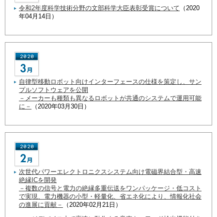
令和2年度科学技術分野の文部科学大臣表彰受賞について
（2020
年04月14日）
自律型移動ロボット向けインターフェースの仕様を策定し、サン
プルソフトウェアを公開
－メーカーも種類も異なるロボットが共通のシステムで運用可能
に－
（2020年03月30日）
次世代パワーエレクトロニクスシステム向け電磁界結合型・高速
絶縁ICを開発
－複数の信号と電力の絶縁多重伝送をワンパッケージ・低コスト
で実現、電力機器の小型・軽量化、省エネ化により、情報化社会
の進展に貢献－
（2020年02月21日）