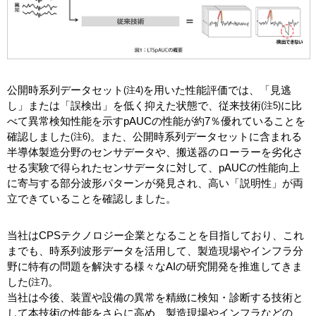
公開時系列データセット
を用いた性能評価では、「見逃
(注4)
し」または「誤検出」を低く抑えた状態で、従来技術
に比
(注5)
べて異常検知性能を示すpAUCの性能が約7％優れていることを
確認しました
。また、公開時系列データセットに含まれる
(注6)
半導体製造分野のセンサデータや、搬送器のローラーを劣化さ
せる実験で得られたセンサデータに対して、pAUCの性能向上
に寄与する部分波形パターンが発見され、高い「説明性」が両
立できていることを確認しました。
当社はCPSテクノロジー企業となることを目指しており、これ
までも、時系列波形データを活用して、製造現場やインフラ分
野に特有の問題を解決する様々なAIの研究開発を推進してきま
した
。
(注7)
当社は今後、装置や設備の異常を精緻に検知・診断する技術と
して本技術の性能をさらに高め、製造現場やインフラなどの