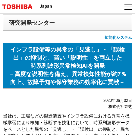
本
文
へ
研究開発センター
ジ
ャ
知能化システム
ン
プ
インフラ設備等の異常の「見逃し」・「誤検
出」の抑制と、高い「説明性」を両立した
時系列波形異常検知AIを開発
－高度な説明性を備え、異常検知性能が約7％
向上、故障予知や保守業務の効率化に貢献－
2020年06月02日
株式会社東芝
当社は、工場などの製造装置やインフラ設備における異常を機
械学習により検知・診断する技術において、時系列波形データ
をベースとした異常の「見逃し」・「誤検出」の抑制と、異常