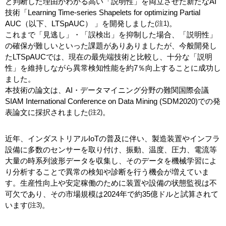
と判断した理由がわかる高い「説明性」を両立させた新たなAI
技術「Learning Time-series Shapelets for optimizing Partial
AUC（以下、LTSpAUC） 」を開発しました
。
(注1)
これまで「見逃し」・「誤検出」を抑制した場合、「説明性」
の確保が難しいといった課題がありありましたが、今般開発し
たLTSpAUCでは、現在の最先端技術と比較し、十分な「説明
性」を維持しながら異常検知性能を約7％向上することに成功し
ました。
本技術の論文は、AI・データマイニング分野の難関国際会議
SIAM International Conference on Data Mining (SDM2020)での発
表論文に採択されました
。
(注2)
近年、インダストリアルIoTの普及に伴い、製造装置やインフラ
設備に多数のセンサーを取り付け、振動、温度、圧力、電流等
大量の時系列波形データを収集し、そのデータを機械学習によ
り分析することで異常の検知や診断を行う機会が増えていま
す。生産性向上や安定稼働のために装置や設備の状態監視は不
可欠であり、その市場規模は2024年で約35億ドルと試算されて
います
。
(注3)