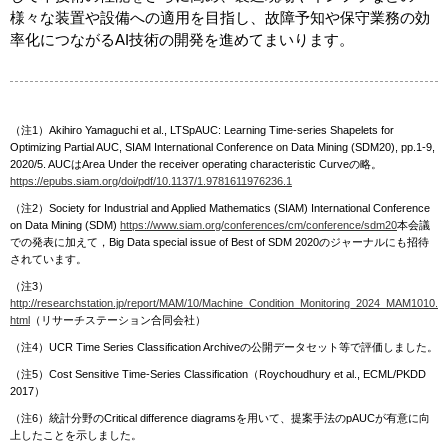
様々な装置や設備への適用を目指し、故障予知や保守業務の効
率化につながるAI技術の開発を進めてまいります。
（注1）Akihiro Yamaguchi et al., LTSpAUC: Learning Time-series Shapelets for
Optimizing Partial AUC, SIAM International Conference on Data Mining (SDM20), pp.1-9,
2020/5. AUCはArea Under the receiver operating characteristic Curveの略。
https://epubs.siam.org/doi/pdf/10.1137/1.9781611976236.1
（注2）Society for Industrial and Applied Mathematics (SIAM) International Conference
on Data Mining (SDM)
https://www.siam.org/conferences/cm/conference/sdm20
本会議
での発表に加えて，Big Data special issue of Best of SDM 2020のジャーナルにも招待
されています。
（注3）
http://researchstation.jp/report/MAM/10/Machine_Condition_Monitoring_2024_MAM1010.
html
（リサーチステーション合同会社）
（注4）UCR Time Series Classification Archiveの公開データセット等で評価しました。
（注5）Cost Sensitive Time-Series Classification（Roychoudhury et al., ECML/PKDD
2017）
（注6）統計分野のCritical difference diagramsを用いて、提案手法のpAUCが有意に向
上したことを示しました。