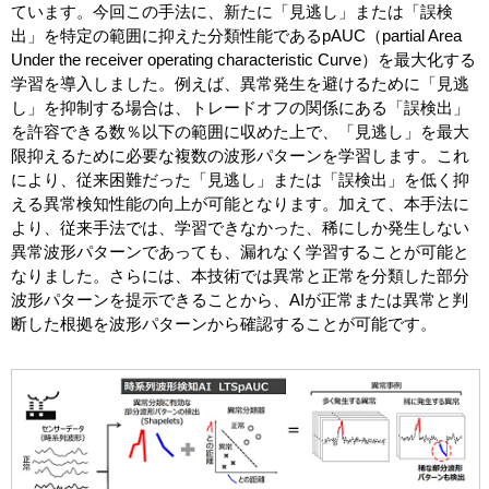
ています。今回この手法に、新たに「見逃し」または「誤検
出」を特定の範囲に抑えた分類性能であるpAUC（partial Area
Under the receiver operating characteristic Curve）を最大化する
学習を導入しました。例えば、異常発生を避けるために「見逃
し」を抑制する場合は、トレードオフの関係にある「誤検出」
を許容できる数％以下の範囲に収めた上で、「見逃し」を最大
限抑えるために必要な複数の波形パターンを学習します。これ
により、従来困難だった「見逃し」または「誤検出」を低く抑
える異常検知性能の向上が可能となります。加えて、本手法に
より、従来手法では、学習できなかった、稀にしか発生しない
異常波形パターンであっても、漏れなく学習することが可能と
なりました。さらには、本技術では異常と正常を分類した部分
波形パターンを提示できることから、AIが正常または異常と判
断した根拠を波形パターンから確認することが可能です。