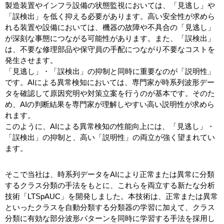
製造装置やインフラ設備の状態監視においては、「見逃し」や
「誤検出」を低く抑える必要があります。高い安全性が求めら
れる装置や設備においては、機器の故障や不具合の「見逃し」
が深刻な事態につながる可能性があります。また、「誤検出」
は、不要な修理部品や保守員の手配につながり不要なコストを
発生させます。
「見逃し」・「誤検出」の抑制と同時に重要なのが「説明性」
です。AIによる異常検知においては、専門家が時系列波形デー
タを確認して原因究明や対策立案を行うのが基本です。そのた
め、AIの判断結果を専門家が理解しやすい高い説明性が求めら
れます。
このように、AIによる異常検知の性能向上には、「見逃し」・
「誤検出」の抑制と、高い「説明性」の両立が強く望まれてい
ます。
そこで当社は、時系列データをAIにより正常または異常に分類
するクラス分類の手法をもとに、これらを両立する新たな分析
技術「LTSpAUC」を開発しました。本技術は、正常または異常
といったクラスを自動分類する分類器の学習に加えて、クラス
分類に有効な部分波形パターンを同時に学習する手法を採用し