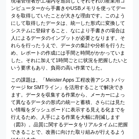
現場管理者が工場内を巡回してそれぞれの産業用コ
ンピューターから手書きやUSBメモリを使ってデー
タを取得していたことが大きな理由です。このよう
にして取得したデータは、統一した形式に変換して
システムに登録すること、なにより手書きの場合は
人によるデータのインプットが必要となります。そ
れらを行ったうえで、データの集計や分析を行うた
め、レポートの作成には手間と時間がかかっていま
した。それに加えて1時間ごとに状況を把握したいと
いう要求もあり、負荷の高い作業でした。
この課題は、「Meister Apps 工程改善アシストパッ
ケージ for SMTライン」を活用することで解決でき
ます。データを収集する作業から、メーカーによっ
て異なるデータの形式の統一と蓄積、さらには見た
い情報をダッシュボードに表示する見える化までを
行えるため、人手による作業を大幅に削減します
（図3）。品質に関するデータをリアルタイムに把握
できることで、改善に向けた取り組みが行えるよう