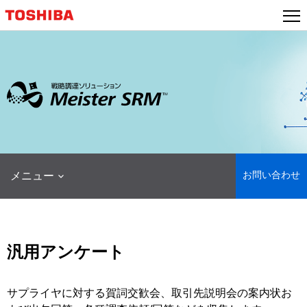
本
文
へ
ジ
ャ
ン
プ
お問い合わせ
メニュー
汎用アンケート
サプライヤに対する賀詞交歓会、取引先説明会の案内状お