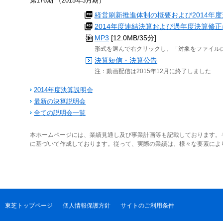
第176期 （2015年3月期）
経営刷新推進体制の概要および2014年
2014年度連結決算および過年度決算修
MP3
[12.0MB/35分]
形式を選んで右クリックし、「対象をファイル
決算短信・決算公告
注：動画配信は2015年12月に終了しました
2014年度決算説明会
最新の決算説明会
全ての説明会一覧
本ホームページには、業績見通し及び事業計画等も記載しております。
に基づいて作成しております。従って、実際の業績は、様々な要素によ
東芝トップページ
個人情報保護方針
サイトのご利用条件