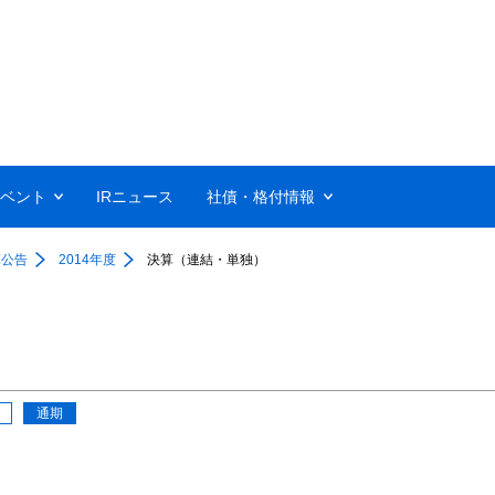
イベント
IRニュース
社債・格付情報
算公告
2014年度
決算（連結・単独）
通期