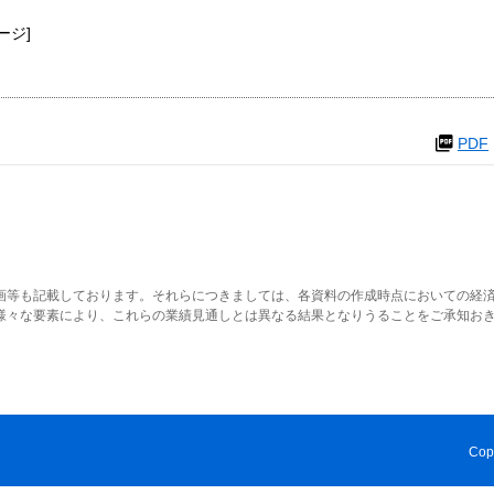
ページ]
PDF
画等も記載しております。それらにつきましては、各資料の作成時点においての経
様々な要素により、これらの業績見通しとは異なる結果となりうることをご承知お
Cop