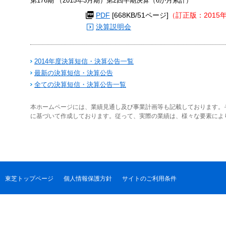
第176期 （2015年3月期）第2四半期決算（6か月累計）
PDF
[668KB/51ページ]
（訂正版：2015
決算説明会
2014年度決算短信・決算公告一覧
最新の決算短信・決算公告
全ての決算短信・決算公告一覧
本ホームページには、業績見通し及び事業計画等も記載しております。
に基づいて作成しております。従って、実際の業績は、様々な要素によ
東芝トップページ
個人情報保護方針
サイトのご利用条件