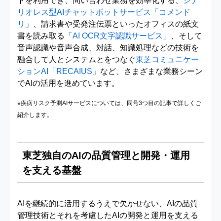
トを利用でき、問い合わせ業務を効率化する、
シナ
リオレス型AIチャットボットサービス「コメンド
リ」
、請求書や受発注伝票といったオフィスの紙文
書を読み取る
「AI OCR文字認識サービス」
、そして
音声認識や音声合成、対話、知識処理などの技術を
融合して人とシステムとをつなぐ
東芝コミュニケー
ションAI「RECAIUS」
など、さまざまな業務シーン
でAIの活用を進めています。
※疾病リスク予測AIサービスについては、同号3つ目の記事で詳しくご
紹介します。
東芝独自のAIの品質管理と開発・運用
を支える基盤
AIを継続的に活用するうえで欠かせない、AIの品質
管理技術とそれを考慮したAIの開発と運用を支える