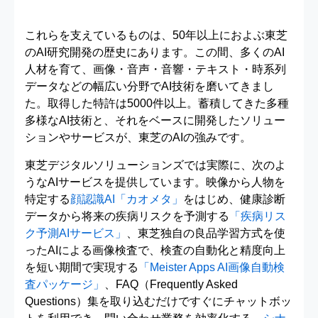
これらを支えているものは、50年以上におよぶ東芝
のAI研究開発の歴史にあります。この間、多くのAI
人材を育て、画像・音声・音響・テキスト・時系列
データなどの幅広い分野でAI技術を磨いてきまし
た。取得した特許は5000件以上。蓄積してきた多種
多様なAI技術と、それをベースに開発したソリュー
ションやサービスが、東芝のAIの強みです。
東芝デジタルソリューションズでは実際に、次のよ
うなAIサービスを提供しています。映像から人物を
特定する
顔認識AI「カオメタ」
をはじめ、健康診断
データから将来の疾病リスクを予測する
「疾病リス
ク予測AIサービス」
、東芝独自の良品学習方式を使
ったAIによる画像検査で、検査の自動化と精度向上
を短い期間で実現する
「Meister Apps AI画像自動検
査パッケージ」
、FAQ（Frequently Asked
Questions）集を取り込むだけですぐにチャットボッ