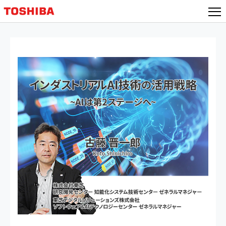
本
文
へ
ジ
ャ
ン
プ