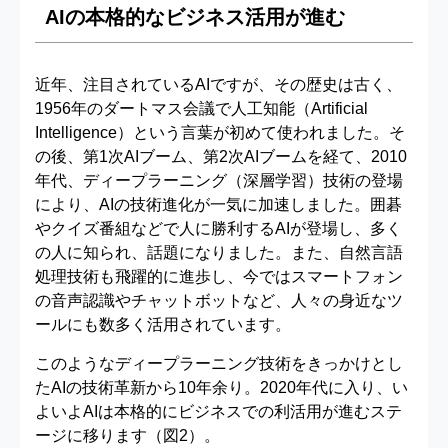
AIの本格的なビジネス活用が進む
近年、注目されているAIですが、その歴史は古く、
1956年のダートマス会議で人工知能（Artificial
Intelligence）という言葉が初めて使われました。そ
の後、第1次AIブーム、第2次AIブームを経て、2010
年代、ディープラーニング（深層学習）技術の登場
により、AIの技術進化が一気に加速しました。囲碁
やクイズ番組などで人に勝利するAIが登場し、多く
の人に知られ、話題になりました。また、自然言語
処理技術も飛躍的に進歩し、今ではスマートフォン
の音声認識やチャットボットなど、人々の身近なツ
ールにも数多く活用されています。
このようなディープラーニング技術をきっかけとし
たAIの技術革新から10年余り。2020年代に入り、い
よいよAIは本格的にビジネスでの利活用が進むステ
ージに移ります（図2）。