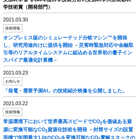
学技術賞（開発部門）
2021.03.30
技術情報
オンプレミス版のシミュレーテッド分岐マシン™を開発
し、研究用途向けに提供を開始 －災害時緊急対応や金融取
引等のリアルタイムシステムに組込める世界初の量子イン
スパイア最適化計算機－
2021.03.23
お知らせ
「発電・需要予測AI」の技術紹介映像を公開しました。
2021.03.22
技術情報
常温環境下において世界最高スピードでCO
を価値ある資
2
源に変換可能なCO
資源化技術を開発 －封筒サイズの設置
2
面積で年間最大1.0tのCO
を変換可能なCO
電解スタックの