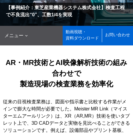
【事例紹介：東芝産業機器システム株式会社】検査工程
で不良流出“0”、工数1/4を実現
動画視聴・

お問い合わせ
メニュー
資料ダウンロード
AR・MR技術とAI映像解析技術の組み
合わせで
製造現場の検査業務を効率化
従来の目視検査業務は、図面や指示書と比較する作業がメ
インで膨大な時間が必要でした。Meister MR Link（マイス
ターエムアールリンク）は、XR（AR,MR）技術を使いタブ
レット上で、3D CADデータと実物を見比べることができる
ソリューションです。例えば、設備部品やプリント基板、