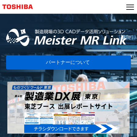
本
文
へ
ジ
ャ
ン
プ
パートナーについて