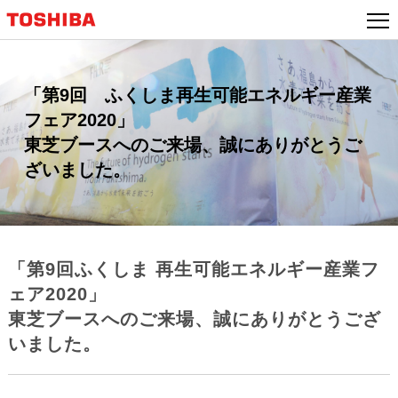
本
文
へ
ジ
特
「第9回 ふくしま再生可能エネルギー産業
ャ
ン
集・
フェア2020」
プ
ト
東芝ブースへのご来場、誠にありがとうご
ピ
ざいました。
ッ
ク
ス：
「第9回ふくしま 再生可能エネルギー産業フ
ェア2020」
東芝ブースへのご来場、誠にありがとうござ
いました。