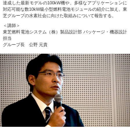
達成した最新モデルの100kW機や、多様なアプリケーションに
対応可能な数10kW級小型燃料電池モジュールの紹介に加え、東
芝グループの水素社会に向けた取組みについて報告する。
＜講師＞
東芝燃料電池システム（株）製品設計部 パッケージ・機器設計
担当
グループ長 公野 元貴