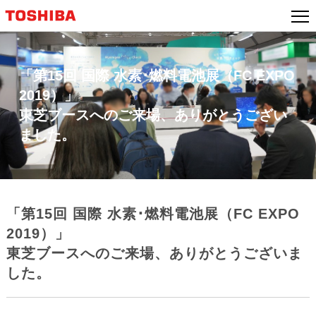
本
文
へ
ジ
特
「第15回 国際 水素･燃料電池展（FC EXPO
ャ
ン
集・
2019）」
プ
ト
東芝ブースへのご来場、ありがとうござい
ピ
ました。
ッ
ク
ス：
「第15回 国際 水素･燃料電池展（FC EXPO
2019）」
東芝ブースへのご来場、ありがとうございま
した。