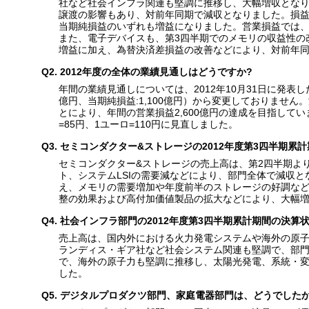
社など社会インフラ関連も堅調に推移し、大幅増収とな
譲渡の影響もあり、対前年同期で減収となりました。損益
当期純損益のいずれも増益になりました。営業損益では
また、電子デバイスも、第3四半期でのメモリの収益性の
増益に加え、為替決済差損益の改善などにより、対前年
Q2. 2012年度の全体の業績見通しはどうですか?
年間の業績見通しについては、2012年10月31日に発表した業
億円、当期純損益:1,100億円）から変更しておりませ
とにより、年間の営業損益2,600億円の達成を目指して
=85円、1ユーロ=110円に見直しました。
Q3. セミコンダクター&ストレージの2012年度第3四半期
セミコンダクター&ストレージの売上高は、第2四半期よ
ト、システムLSIの需要減などにより、部門全体で減収と
え、メモリの需要増加や年度前半のストレージの好調など
整の効果および高付加価値製品の拡大などにより、大幅
Q4. 社会インフラ部門の2012年度第3四半期累計期間の決算
売上高は、国内外における火力発電システムや海外の原
ランディス・ギア社など社会システム関連も堅調で、部
で、海外の原子力も堅調に推移し、太陽光発電、系統・
した。
Q5. デジタルプロダクツ部門、家庭電器部門は、どうでしたか