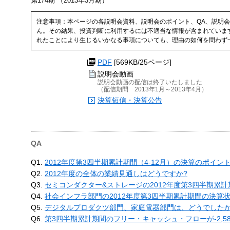
第174期 （2013年3月期）
注意事項：本ページの各説明会資料、説明会のポイント、QA、説明会
ん。その結果、投資判断に利用するには不適当な情報が含まれていま
れたことにより生じるいかなる事項についても、理由の如何を問わず
PDF
[569KB/25ページ]
説明会動画
説明会動画の配信は終了いたしました
（配信期間 2013年1月～2013年4月）
決算短信・決算公告
QA
Q1.
2012年度第3四半期累計期間（4-12月）の決算のポイ
Q2.
2012年度の全体の業績見通しはどうですか?
Q3.
セミコンダクター&ストレージの2012年度第3四半期累
Q4.
社会インフラ部門の2012年度第3四半期累計期間の決算
Q5.
デジタルプロダクツ部門、家庭電器部門は、どうでしたか
Q6.
第3四半期累計期間のフリー・キャッシュ・フローが-2,5