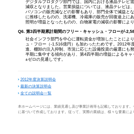
デジタルプロダクツ部門では、国内における液晶テレビ
減収となりました。営業損益については、液晶テレビは、
パソコンの販売減などの影響もあり、部門全体で減益とな
に推移したものの、洗濯機、冷蔵庫の販売が回復途上にあ
照明が増益となったものの、白物家電の減収の影響によ
Q6. 第3四半期累計期間のフリー・キャッシュ・フローが-2,
社会インフラ部門を中心に運転資金が増加したことにより営
ュ・フロー（-1,516億円）も加わったためです。201
進、棚卸の注入抑制、市況に応じた設備投資の厳選にも努
半期に集中する傾向があり、第4四半期の増益によるキャ
±ゼロの見通しです。
2012年度決算説明会
最新の決算説明会
全ての説明会一覧
本ホームページには、業績見通し及び事業計画等も記載しております。
に基づいて作成しております。従って、実際の業績は、様々な要素によ