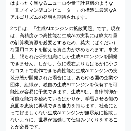
はまったく異なるニューロや量子計算機のような
「非ノイマン型コンピューター」の構造に最適なAI
アルゴリズムの発明も期待されます。
2つ目は、「生成AIエンジンの拡散問題」です。現在
は、高精度かつ高性能な生成AIの実装には膨大な量
の計算機資源を必要とするため、莫大（ばくだい）
な運用コストを賄える資金力が求められます。事実
上、限られた研究組織にしか生成AIエンジンを開発
できません。しかし、仮に現在よりもはるかに小さ
なコストで動作できる高性能な生成AIエンジンの実
装形態が開発された場合には、あらゆる国の企業や
団体、組織が、独自の生成AIエンジンを保有する可
能性が容易に予想できます。生成AIは、自律制御が
可能な能力を秘めているばかりか、学習させる側の
意図を忠実に再現できる能力を持ちます。社会にと
って好ましくない生成AIエンジンが無尽蔵に拡散し
ないように、世界が協働して仕組みづくりをするこ
とが必要です。