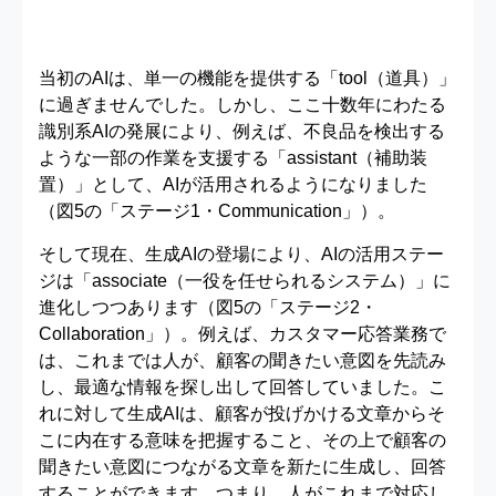
当初のAIは、単一の機能を提供する「tool（道具）」
に過ぎませんでした。しかし、ここ十数年にわたる
識別系AIの発展により、例えば、不良品を検出する
ような一部の作業を支援する「assistant（補助装
置）」として、AIが活用されるようになりました
（図5の「ステージ1・Communication」）。
そして現在、生成AIの登場により、AIの活用ステー
ジは「associate（一役を任せられるシステム）」に
進化しつつあります（図5の「ステージ2・
Collaboration」）。例えば、カスタマー応答業務で
は、これまでは人が、顧客の聞きたい意図を先読み
し、最適な情報を探し出して回答していました。こ
れに対して生成AIは、顧客が投げかける文章からそ
こに内在する意味を把握すること、その上で顧客の
聞きたい意図につながる文章を新たに生成し、回答
することができます。つまり、人がこれまで対応し