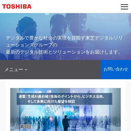
本
文
へ
ジ
ャ
デジタルで豊かな社会の実現を目指す東芝デジタルソリ
ン
ューションズグループの
プ
最新のデジタル技術とソリューションをお届けします。
お問い合わせ
メニュー