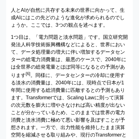
人とAIが自然に共存する未来の世界に向かって、生
成AIにはこの先どのような進化が求められるのでし
ょうか。ここでは、3つの観点を述べます。
1つ目は、「電力問題と淡水問題」です。国立研究開
発法人科学技術振興機構などによると、世界におい
て、データ処理量の増大に伴い増加するデータセン
ターの総電力消費量は、最悪のケースで、2040年に
は全世界の総発電量とほぼ同等になるとの予測があ
[6]
ります
。同様に、データセンターの冷却に使用す
る淡水の消費量は、2040年には、現時点で日本が1
年間に使用する総消費量に匹敵するとの予測もあり
ます。Transformerでは、Scaling Lawに則って演算
の次元数を膨大に増やさなければ高い精度が出ない
ことが分かっているため、このままでは世界の電力
消費と淡水消費に極めて悪い影響を及ぼすことが予
想されます。一方で、出力性能を維持したまま演算
空間を縮減させる取り組みや、現行のTransformerと