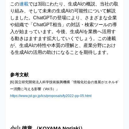
この
連載
では3回にわたり、生成AIの概説、当社の取
り組み、そして未来の生成AIの可能性について解説
しました。ChatGPTの登場により、さまざまな企業
や組織で「ChatGPT相当」の対話・検索ツールの導
入が始まっています。今後、生成AIを業務へ活用す
る動きはますます拡大していくでしょう。この連載
が、生成AIの特性や本質の理解と、産業分野におけ
る生成AIの活用の助けになることを期待します。
参考文献
[6] 国立研究開発法人科学技術振興機構「情報化社会の進展がエネルギ
ー消費に与える影響（Vol.5）」
https://www.jst.go.jp/lcs/proposals/fy2022-pp-05.html
小山 徳章 （KOYAMA Noriaki）