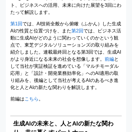
ト、ビジネスへの活用、未来に向けた展望を3回にわ
たって解説します。
第1回
では、AI技術全般から俯瞰（ふかん）した生成
AIの性質と位置づけを、また
第2回
では、ビジネス活
動に生成AIがどのように関わっていくのかという観
点で、東芝デジタルソリューションズの取り組みを
紹介しました。連載最終回となる第3回では、生成AI
がより身近になる未来の社会を想像します。
前編
と
して当社が実証検証を進めている「マルチモーダル
応用」と「設計・開発業務効率化」へのAI適用の取
り組みを、後編として当社が考えるAIのあるべき進
化と人とAIの新たな関わりを解説します。
前編は
こちら
。
生成AIの未来と、人とAIの新たな関わ