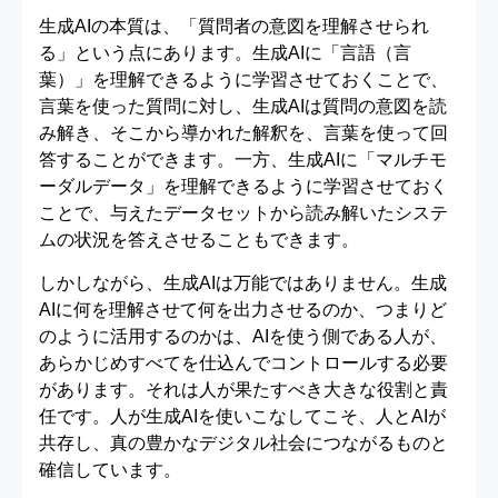
生成AIの本質は、「質問者の意図を理解させられ
る」という点にあります。生成AIに「言語（言
葉）」を理解できるように学習させておくことで、
言葉を使った質問に対し、生成AIは質問の意図を読
み解き、そこから導かれた解釈を、言葉を使って回
答することができます。一方、生成AIに「マルチモ
ーダルデータ」を理解できるように学習させておく
ことで、与えたデータセットから読み解いたシステ
ムの状況を答えさせることもできます。
しかしながら、生成AIは万能ではありません。生成
AIに何を理解させて何を出力させるのか、つまりど
のように活用するのかは、AIを使う側である人が、
あらかじめすべてを仕込んでコントロールする必要
があります。それは人が果たすべき大きな役割と責
任です。人が生成AIを使いこなしてこそ、人とAIが
共存し、真の豊かなデジタル社会につながるものと
確信しています。