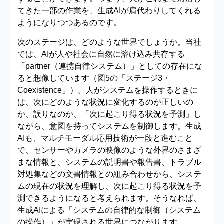
てきた一部の作業を、生成AIが肩代わりしてくれる
ようになりつつあるのです。
次のステージは、どのような世界でしょうか。当社
では、AIが人や社会に自然に溶け込み共存する
「partner（連携自律システム）」としての存在にな
ると想像しています（図5の「ステージ3・
Coexistence」）。人がシステムを操作するときに
は、次にどのような状況に変化するのが正しいの
か、誤りなのか、「次に起こり得る状況を予測」し
ながら、意図を持ってシステムを制御します。生成
AIも、マルチモーダル応用技術が一段と進むこと
で、センサーやカメラの映像のような外界のさまざ
まな情報と、システムの説明書や報告書、トラブル
対処集などの文書情報との組み合わせから、システ
ムの現在の状況を理解し、次に起こり得る状況を予
測できるようになると考えられます。そうなれば、
生成AIによる「システムの自律的な制御（システム
の操作）」が実現される世界につながります。