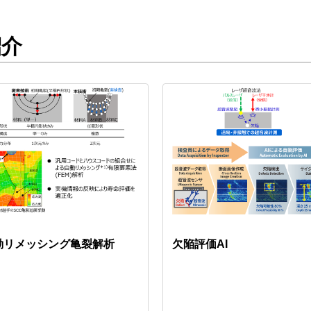
紹介
動リメッシング亀裂解析
欠陥評価AI