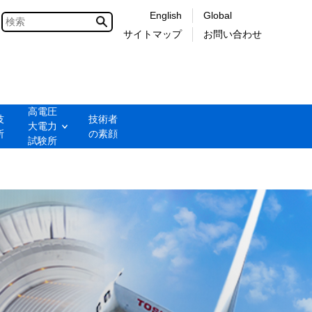
English
Global
サイトマップ
お問い合わせ
高電圧



技術者

大電力

 
の素顔
試験所