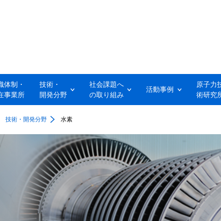
織体制・

技術・

社会課題へ

原子力技
活動事例
在事業所
開発分野
の取り組み​
術研究所
技術・開発分野
水素