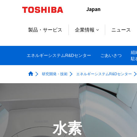
本
文
へ
ジ
製品・サービス
企業情報
ニュース
ャ
ン
プ
組
エネルギーシステムR&Dセンター
ごあいさつ
駐
研究開発・技術
エネルギーシステムR&Dセンター
水素