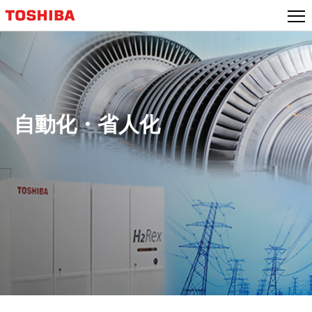
本
文
へ
ジ
ャ
ン
プ
自動化・省人化