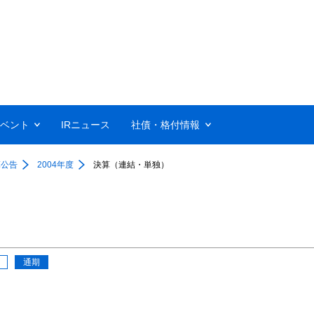
イベント
IRニュース
社債・格付情報
算公告
2004年度
決算（連結・単独）
通期