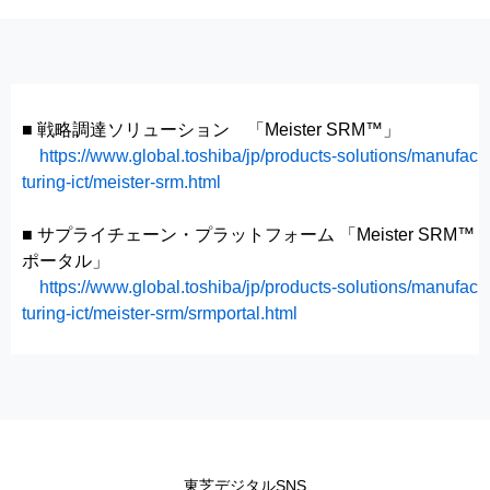
■ 戦略調達ソリューション 「Meister SRM™」
https://www.global.toshiba/jp/products-solutions/manufac
turing-ict/meister-srm.html
■ サプライチェーン・プラットフォーム 「Meister SRM™
ポータル」
https://www.global.toshiba/jp/products-solutions/manufac
turing-ict/meister-srm/srmportal.html
東芝デジタルSNS