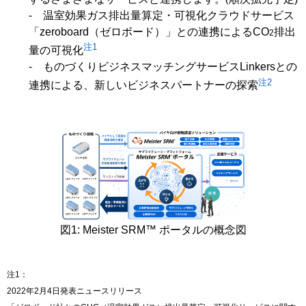
⁃ 温室効果ガス排出量算定・可視化クラウドサービス
「
zeroboard
（ゼロボード）」との連携による
CO
排出
2
注1
量の可視化
⁃ ものづくりビジネスマッチングサービス
Linkers
との
注
2
連携による、新しいビジネスパートナーの探索
図1: Meister SRM™ ポータルの概念図
注1：
2022年2月4日発表ニュースリリース