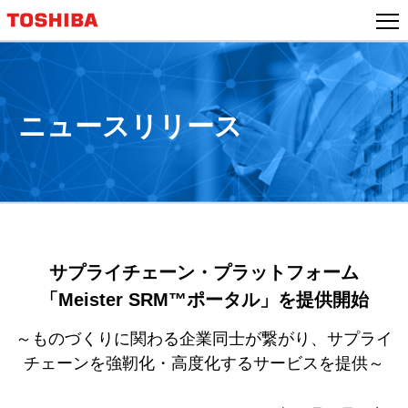
本
文
へ
ジ
ャ
ニュースリリース
ン
プ
サプライチェーン・プラットフォーム
「Meister SRM™ポータル」を提供開始
～ものづくりに関わる企業同士が繋がり、サプライ
チェーンを強靭化・高度化するサービスを提供～