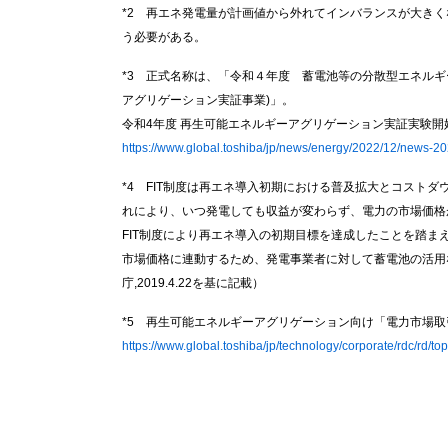
*2 再エネ発電量が計画値から外れてインバランスが大き
う必要がある。
*3 正式名称は、「令和４年度 蓄電池等の分散型エネル
アグリゲーション実証事業)」。
令和4年度 再生可能エネルギーアグリゲーション実証実験開
https://www.global.toshiba/jp/news/energy/2022/12/news-2
*4 FIT制度は再エネ導入初期における普及拡大とコスト
れにより、いつ発電しても収益が変わらず、電力の市場価格が
FIT制度により再エネ導入の初期目標を達成したことを踏
市場価格に連動するため、発電事業者に対して蓄電池の活用
庁,2019.4.22を基に記載）
*5 再生可能エネルギーアグリゲーション向け「電力市場取
https://www.global.toshiba/jp/technology/corporate/rdc/rd/to