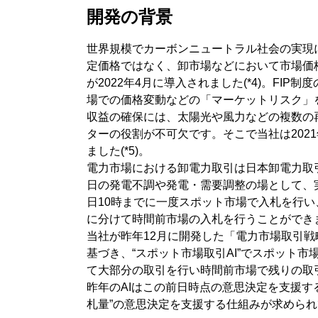
開発の背景
世界規模でカーボンニュートラル社会の実現に向け
定価格ではなく、卸市場などにおいて市場価格で売
が2022年4月に導入されました(*4)。F
場での価格変動などの「マーケットリスク」
収益の確保には、太陽光や風力などの複数の
ターの役割が不可欠です。そこで当社は202
ました(*5)。
電力市場における卸電力取引は日本卸電力取
日の発電不調や発電・需要調整の場として、
日10時までに一度スポット市場で入札を行い
に分けて時間前市場の入札を行うことができ
当社が昨年12月に開発した「電力市場取引戦略
基づき、“スポット市場取引AI”でスポット
て大部分の取引を行い時間前市場で残りの取
昨年のAIはこの前日時点の意思決定を支援す
札量”の意思決定を支援する仕組みが求めら