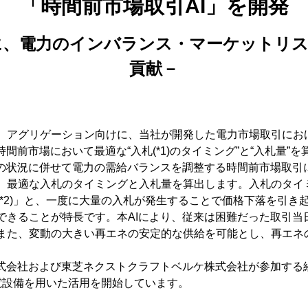
「時間前市場取引AI」を開発
に、電力のインバランス・マーケットリス
貢献－
）アグリゲーション向けに、当社が開発した電力市場取引にお
間前市場において最適な“入札(*1)のタイミング”と“入札量”
トの状況に併せて電力の需給バランスを調整する時間前市場取引
、最適な入札のタイミングと入札量を算出します。入札のタイ
*2)」と、一度に大量の入札が発生することで価格下落を引き
できることが特長です。本AIにより、従来は困難だった取引当
また、変動の大きい再エネの安定的な供給を可能とし、再エネ
株式会社および東芝ネクストクラフトベルケ株式会社が参加する
発電設備を用いた活用を開始しています。