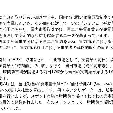
た取り組みが加速する中、国内では固定価格買取制度であるFIT(Fe
電したとき、その価格に対して一定のプレミアム（補助額）を上乗せす
IP制度の活用にあたり、電力市場取引では、再エネ発電事業者が
を管理して安定的な収益を確保するニーズが高まっています。
再エネ発電事業者による再エネ電源を束ね、電力市場における
1年12月に、電力市場取引における事業者の戦略的取引の最適
引所（JEPX）で運営され、主要市場として、実需給の前日に
実需給の1時間前までに取引を行う「当日市場（時間前市場）
、時間前市場が開場する前日17時から当日の実需給が始まる
ます。
AI」は、当社独自の“発電量予測AI”・“価格予測AI”で再エ
市場への売り入札量を算出します。再エネアグリゲーターは、通
引を行いますが、スポット市場と時間前市場のそれぞれの売電
る目的で開発されました。次のステップとして、時間前市場取引
れていました。