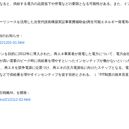
くなると、供給する電力の品質低下や停電などの要因となる可能性がある。また、イ
ギーリソースを活用した次世代技術構築実証事業費補助金(再生可能エネルギー発電
始のお知らせ：
0221201-01.html
ダウンを目的に2012年に導入された。再エネ事業者が発電した電力について、電力
高い需要のピーク時に供給量を増やすといったインセンティブが働かないといった課
まえ、再エネを競争電源に位置づけ、再エネの主力電源化に向けたステップとなる。
などで供給量を増やすインセンティブを促す目的とされる。（「FIT制度の抜本見直
引戦略AI」を開発：
pics/21/2112-02.html