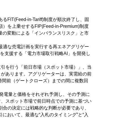
ed-in-Tariff)制度が順次終了し、固
るFIP(Feed-in-Premium)制度
発電量の変動による「インバランスリスク」と市
最適な売電計画を実行する再エネアグリゲー
化を支援する「電力市場取引戦略AI」を開発し
取引を行う「前日市場（スポット市場）」、当
」があります。アグリゲーターは、実需給の前
1時間前（ゲートクローズ）までの間に複数回
ネの発電量と価格をそれぞれ予測し、その予測に
常、スポット市場で前日時点での予測に基づい
割合の決定には戦略的な判断が必要であり、
において、最適な“入札のタイミング”と“入