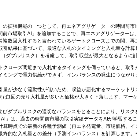
I」の拡張機能の一つとして、再エネアグリゲーターの時間前市
間前市場取引AI」を追加することで、再エネアグリゲーター
通常複数回入札すると言われているゲートクローズまでの間、再
取引結果に基づいて、最適な入札のタイミングと入札量を計算し
ク（ダブルリスク）を考慮して、取引収益が最大となるように
トクローズ間近まで入札するタイミングを伺っていると、取引
イミングで電力供給ができず、インバランスの発生につながり
引量が少なく流動性が低いため、収益が悪化するマーケットリ
えば1回の売り入札量が多いと価格が大きく下落します。マー
およびダブルリスクの適切なバランスをとることにより、リスク
AI」は、過去の時間前市場の取引実績データをAIが学習する
計算時点での最新の各種予測値（再エネ発電量、市場価格、イ
最終的な入札量との差分（予測インバランス）を計算します。