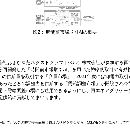
図2： 時間前市場取引AIの概要
会社および東芝ネクストクラフトベルケ株式会社が参加する再
今回開発した「時間前市場取引AI」を用いた戦略的取引の有効
）の供給量を取引する「容量市場」、2021年度には卸電力取
あったときの調整力を供給する「需給調整市場」が開設され今
市場・需給調整市場にも適用できるようにし、再エネアグリゲー
定供給に貢献してまいります。
用いて、30分の時間帯商品毎に市場の状況を見ながら、50kWhを最小単位として