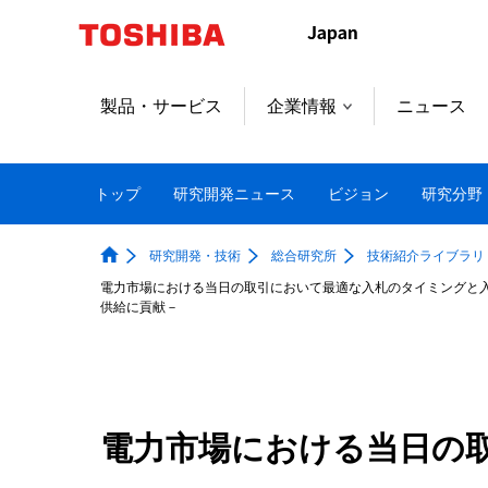
本
文
へ
ジ
製品・サービス
企業情報
ニュース
ャ
ン
プ
トップ
研究開発ニュース
ビジョン
研究分野
研究開発・技術
総合研究所
技術紹介ライブラリ
電力市場における当日の取引において最適な入札のタイミングと入
供給に貢献－
電力市場における当日の