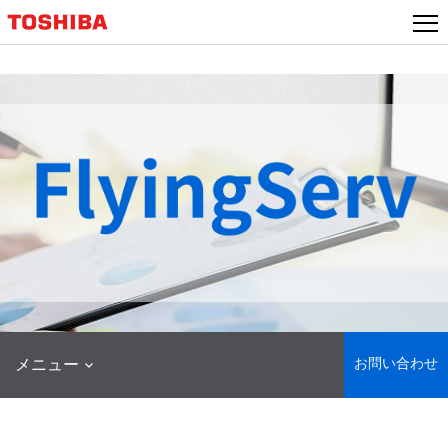
本
文
へ
ジ
ャ
ン
プ
お問い合わせ
メニュー