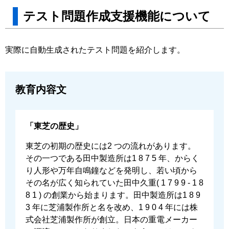
テスト問題作成⽀援機能について
実際に⾃動⽣成されたテスト問題を紹介します。
教育内容⽂
「東芝の歴史」
東芝の初期の歴史には2 つの流れがあります。
その⼀つである⽥中製造所は1 8 7 5 年、からく
り⼈形や万年⾃鳴鐘などを発明し、若い頃から
その名が広く知られていた⽥中久重( 1 7 9 9 - 1 8
8 1 ) の創業から始まります。⽥中製造所は1 8 9
3 年に芝浦製作所と名を改め、1 9 0 4 年には株
式会社芝浦製作所が創⽴。⽇本の重電メーカー