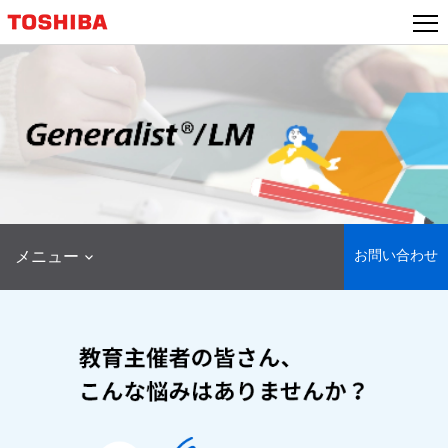
本
文
へ
ジ
ャ
ン
プ
お問い合わせ
メニュー