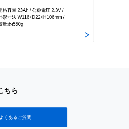
定格容量:23Ah / 公称電圧:2.3V /
外形寸法:W116☓D22☓H106mm /
質量:約550g
こちら
よくあるご質問