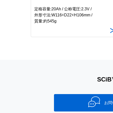
定格容量:20Ah / 公称電圧:2.3V /
外形寸法:W116☓D22☓H106mm /
質量:約545g
SC
お問