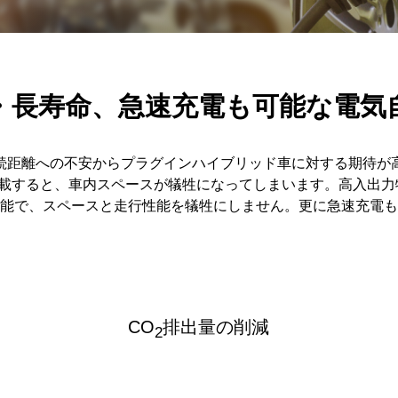
・長寿命、急速充電も可能な電気
続距離への不安からプラグインハイブリッド車に対する期待が
載すると、車内スペースが犠牲になってしまいます。高入出力特
能で、スペースと走行性能を犠牲にしません。更に急速充電も
CO
排出量の削減
2