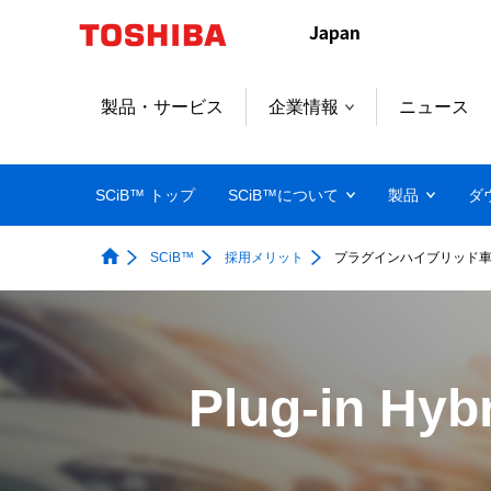
製品・サービス
企業情報
ニュース
SCiB™ トップ
SCiB™について
製品
ダ
SCiB™
採用メリット
プラグインハイブリッド
Plug-in Hybr