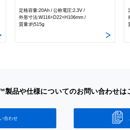
定格容量:20Ah / 公称電圧:2.3V /
外形寸法:W116☓D22☓H106mm /
質量:約515g
iB™製品や仕様についてのお問い合わせは
い合わせ