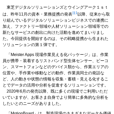
東芝デジタルソリューションズとウイングアーク１ｓｔ
注1
は、昨年11月の資本・業務提携の発表
以降、従来から取
り組んでいるデジタルソリューションビジネスでの連携に
加え、ファクトリー領域や人材ソリューション領域等での
新たなサービスの創出に向けた活動を進めてまいりまし
た。今回提供を開始するのは、その戦略提携から生まれた
ソリューションの第１弾です。
「Meister Apps 現場作業見える化パッケージ」は、作業
員が携帯・装着するリストバンド型生体センサー、ビーコ
ン、スマートフォンなどのデバイス類から、作業エリアの
位置や、手作業や移動などの動作、作業員同士の発話な
ど、人の動きや状態の情報を収集・蓄積・見える化するこ
とでデータの活用や分析を促進するソリューションです。
2020年6月の発売以降、既に多くの現場でご利用いただ
いていますが、お客さま自身でより簡単に多角的な分析を
したいとのニーズがありました。
「MotionBoard」は、製造現場のさまざまなデータを価値