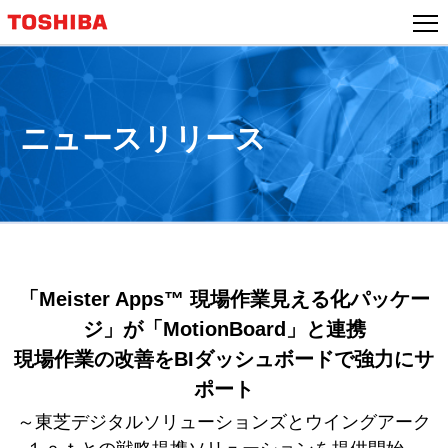
本
文
へ
ジ
ャ
ニュースリリース
ン
プ
「Meister Apps™ 現場作業見える化パッケー
ジ」が「MotionBoard」と連携
現場作業の改善をBIダッシュボードで強力にサ
ポート
～東芝デジタルソリューションズとウイングアーク