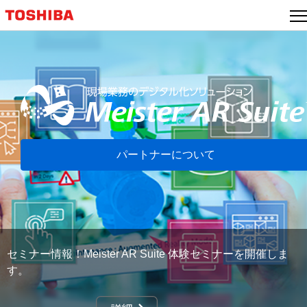
本
文
へ
ジ
ャ
ン
プ
パートナーについて
セミナー情報！Meister AR Suite 体験セミナーを開催しま
す。