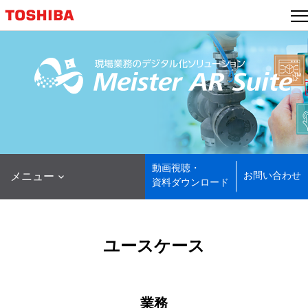
本
文
へ
ジ
ャ
ン
プ
動画視聴・

お問い合わせ
メニュー
資料ダウンロード
ユースケース
業務