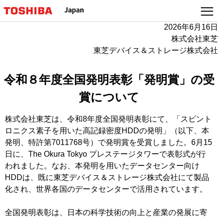
本
文
2026年6月16日
へ
株式会社東芝
ジ
東芝デバイス＆ストレージ株式会社
ャ
ン
プ
令和８年度全国発明表彰「発明賞」の受
賞について
株式会社東芝は、令和8年度全国発明表彰にて、「スピント
ロニクス素子を用いた高記録密度HDDの発明」（以下、本
発明、特許第7011768号）で発明賞を受賞しました。6月15
日に、The Okura Tokyo プレステージタワーで表彰式が行
われました。なお、本発明を用いたデータセンター向け
HDDは、既に東芝デバイス＆ストレージ株式会社にて製品
化され、世界各国のデータセンターで活用されています。
全国発明表彰は、日本の科学技術の向上と産業の発展に寄