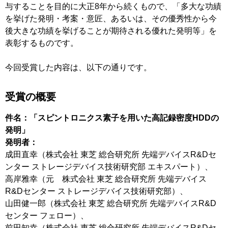
与することを目的に大正8年から続くもので、「多大な功績
を挙げた発明・考案・意匠、あるいは、その優秀性から今
後大きな功績を挙げることが期待される優れた発明等」を
表彰するものです。
今回受賞した内容は、以下の通りです。
受賞の概要
件名：「スピントロニクス素子を用いた高記録密度HDDの
発明」
発明者：
成田直幸（株式会社 東芝 総合研究所 先端デバイスR&Dセ
ンター ストレージデバイス技術研究部 エキスパート）、
高岸雅幸（元 株式会社 東芝 総合研究所 先端デバイス
R&Dセンター ストレージデバイス技術研究部）、
山田健一郎（株式会社 東芝 総合研究所 先端デバイスR&D
センター フェロー）、
前田知幸（株式会社 東芝 総合研究所 先端デバイスR&Dセ