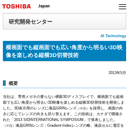
本
文
へ
研究開発センター
ジ
ャ
AI Technology
ン
プ
横画面でも縦画面でも広い角度から明るい3D映
像を楽しめる縦横3D切替技術
2013年5月
概要
当社は、専用メガネの要らない裸眼3Dディスプレイで、横画面でも縦画
面でも広い角度から明るい3D映像を楽しめる縦横3D切替技術を開発しま
した。3D表示用のレンズに液晶GRINレンズ
を採用し、画面の向
（※注）
きに応じてレンズの向きも切り替えます。この技術は、カナダで開催さ
れた「2013 SIDINTERNATIONAL SYMPOSIUM」で発表しました。
液晶GRINレンズ：Gradient-Indexレンズの略。液晶セルに電圧を
（※注）