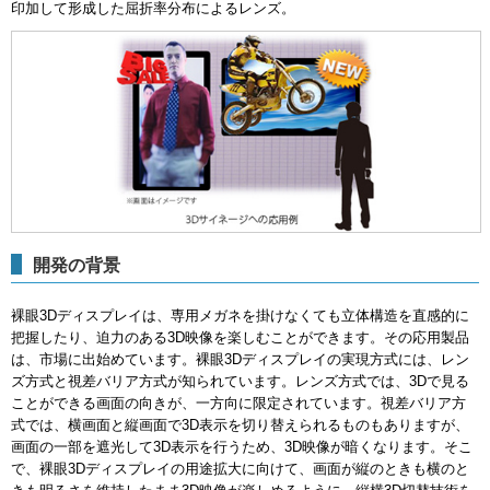
印加して形成した屈折率分布によるレンズ。
開発の背景
裸眼3Dディスプレイは、専用メガネを掛けなくても立体構造を直感的に
把握したり、迫力のある3D映像を楽しむことができます。その応用製品
は、市場に出始めています。裸眼3Dディスプレイの実現方式には、レン
ズ方式と視差バリア方式が知られています。レンズ方式では、3Dで見る
ことができる画面の向きが、一方向に限定されています。視差バリア方
式では、横画面と縦画面で3D表示を切り替えられるものもありますが、
画面の一部を遮光して3D表示を行うため、3D映像が暗くなります。そこ
で、裸眼3Dディスプレイの用途拡大に向けて、画面が縦のときも横のと