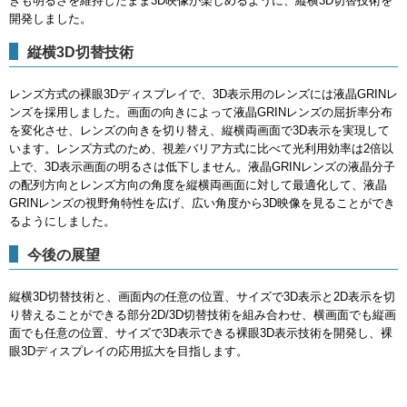
きも明るさを維持したまま3D映像が楽しめるように、縦横3D切替技術を
開発しました。
縦横3D切替技術
レンズ方式の裸眼3Dディスプレイで、3D表示用のレンズには液晶GRINレ
ンズを採用しました。画面の向きによって液晶GRINレンズの屈折率分布
を変化させ、レンズの向きを切り替え、縦横両画面で3D表示を実現して
います。レンズ方式のため、視差バリア方式に比べて光利用効率は2倍以
上で、3D表示画面の明るさは低下しません。液晶GRINレンズの液晶分子
の配列方向とレンズ方向の角度を縦横両画面に対して最適化して、液晶
GRINレンズの視野角特性を広げ、広い角度から3D映像を見ることができ
るようにしました。
今後の展望
縦横3D切替技術と、画面内の任意の位置、サイズで3D表示と2D表示を切
り替えることができる部分2D/3D切替技術を組み合わせ、横画面でも縦画
面でも任意の位置、サイズで3D表示できる裸眼3D表示技術を開発し、裸
眼3Dディスプレイの応用拡大を目指します。