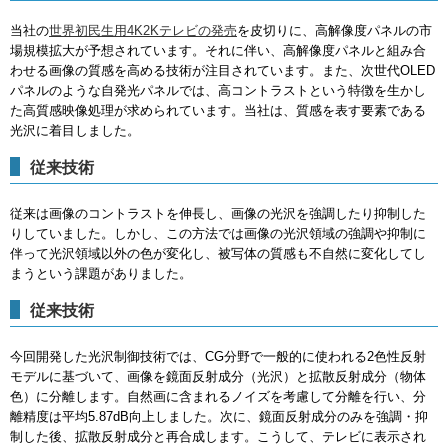
当社の
世界初民生用4K2Kテレビの発売
を皮切りに、高解像度パネルの市
場規模拡大が予想されています。それに伴い、高解像度パネルと組み合
わせる画像の質感を高める技術が注目されています。また、次世代OLED
パネルのような自発光パネルでは、高コントラストという特徴を生かし
た高質感映像処理が求められています。当社は、質感を表す要素である
光沢に着目しました。
従来技術
従来は画像のコントラストを伸長し、画像の光沢を強調したり抑制した
りしていました。しかし、この方法では画像の光沢領域の強調や抑制に
伴って光沢領域以外の色が変化し、被写体の質感も不自然に変化してし
まうという課題がありました。
従来技術
今回開発した光沢制御技術では、CG分野で一般的に使われる2色性反射
モデルに基づいて、画像を鏡面反射成分（光沢）と拡散反射成分（物体
色）に分離します。自然画に含まれるノイズを考慮して分離を行い、分
離精度は平均5.87dB向上しました。次に、鏡面反射成分のみを強調・抑
制した後、拡散反射成分と再合成します。こうして、テレビに表示され