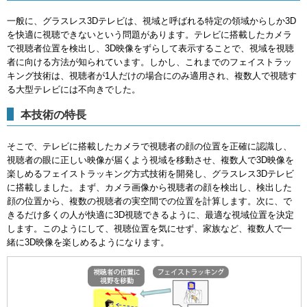
一般に、グラスレス3Dテレビは、視域と呼ばれる特定の領域からしか3D
を快適に視聴できないという問題があります。テレビに搭載したカメラ
で視聴者位置を検出し、3D映像をずらして表示することで、視域を視聴
者に向ける方法が知られています。しかし、これまでのフェイストラッ
キング技術は、視聴者が1人だけの場合にのみ適用され、複数人で視聴す
る大型テレビには不向きでした。
本技術の特長
そこで、テレビに搭載したカメラで視聴者の顔の位置を正確に認識し、
視聴者の眼に正しい映像が届くよう視域を移動させ、複数人で3D映像を
楽しめるフェイストラッキング方式技術を開発し、グラスレス3Dテレビ
に搭載しました。まず、カメラ画像から視聴者の顔を検出し、検出した
顔の位置から、複数の視聴者の実空間での位置を計算します。次に、で
きるだけ多くの人が快適に3D視聴できるように、最適な視域位置を決定
します。このようにして、視聴位置を気にせず、家族など、複数人で一
緒に3D映像を楽しめるようになります。