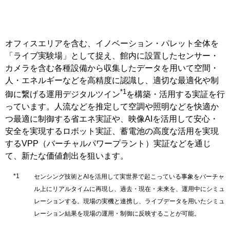
オフィスエリアを含む、イノベーション・パレット全体を
「ライブ実験場」として捉え、館内に設置したセンサー・
カメラを含む各種設備から収集したデータを用いて空間・
人・エネルギーなどを高精度に認識し、適切な最適化や制
*1
御に繋げる運用デジタルツイン
を構築・活用する実証を行
っています。人流などを推定して空調や照明などを快適か
つ最適に制御する省エネ実証や、映像AIを活用して安心・
安全を実現するロボット実証、蓄電池の高度な活用を実現
するVPP（バーチャルパワープラント）実証などを通じ
て、新たな価値創出を狙います。
センシング技術とAIを活用して実世界で起こっている事象をバーチャ
ル上にリアルタイムに再現し、過去・現在・未来を、運用中にシミュ
レーションする。現場の実機と連携し、ライブデータを用いたシミュ
レーション結果を現場の運用・制御に反映することが可能。