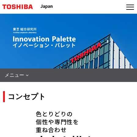
本
文
へ
ジ
ャ
ン
プ
メニュー
コンセプト