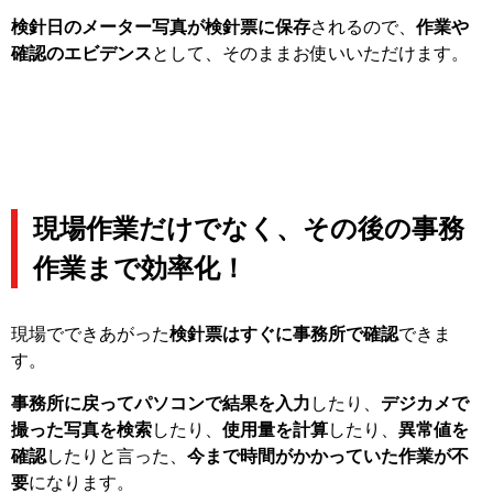
検針日のメーター写真が検針票に保存
されるので、
作業や
確認のエビデンス
として、そのままお使いいただけます。
現場作業だけでなく、その後の事務
作業まで効率化！
現場でできあがった
検針票はすぐに事務所で確認
できま
す。
事務所に戻ってパソコンで結果を入力
したり、
デジカメで
撮った写真を検索
したり、
使用量を計算
したり、
異常値を
確認
したりと言った、
今まで時間がかかっていた作業が不
要
になります。