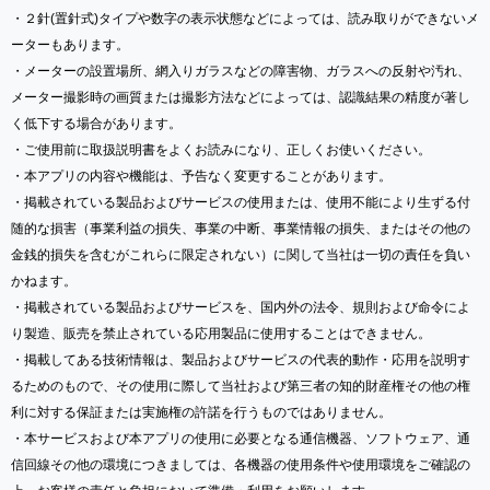
・２針(置針式)タイプや数字の表示状態などによっては、読み取りができないメ
ーターもあります。
・メーターの設置場所、網入りガラスなどの障害物、ガラスへの反射や汚れ、
メーター撮影時の画質または撮影方法などによっては、認識結果の精度が著し
く低下する場合があります。
・ご使用前に取扱説明書をよくお読みになり、正しくお使いください。
・本アプリの内容や機能は、予告なく変更することがあります。
・掲載されている製品およびサービスの使用または、使用不能により生ずる付
随的な損害（事業利益の損失、事業の中断、事業情報の損失、またはその他の
金銭的損失を含むがこれらに限定されない）に関して当社は一切の責任を負い
かねます。
・掲載されている製品およびサービスを、国内外の法令、規則および命令によ
り製造、販売を禁止されている応用製品に使用することはできません。
・掲載してある技術情報は、製品およびサービスの代表的動作・応用を説明す
るためのもので、その使用に際して当社および第三者の知的財産権その他の権
利に対する保証または実施権の許諾を行うものではありません。
・本サービスおよび本アプリの使用に必要となる通信機器、ソフトウェア、通
信回線その他の環境につきましては、各機器の使用条件や使用環境をご確認の