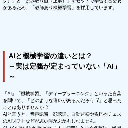
タ）」と「読み取り値（正解）」をセットで学習する必要
があるため、「教師あり機械学習」を採⽤しています。
AIと機械学習の違いとは？
～実は定義が定まっていない「AI」
～
「AI」「機械学習」「ディープラーニング」といった⾔葉
を聞いて、「どのような違いがあるんだろう︖」と思った
ことはありませんか︖
AIと⾔うと、⾳声認識、顔認証、⾃動運転や将棋やチェス
のAIソフトなどが思い浮かぶかもしれません。
AI（Artificial Intelligence︓⼈⼯知能）という名称は、⽶国