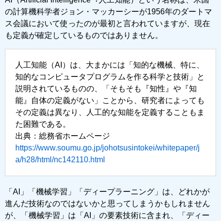
の計算機科学者ジョン・マッカーシーが1956年のダートマ
ス会議において使ったのが最初と⾔われていますが、現在
も定義が確定しているものではありません。
人工知能（AI）は、大まかには「知的な機械、特に、
知的なコンピュータプログラムを作る科学と技術」と
説明されているものの、「そもそも『知性』や『知
能』自体の定義がない」ことから、研究者によっても
その定義は異なり、人工的な知能を定義することもま
た困難である。
出典：総務省ホームページ
https://www.soumu.go.jp/johotsusintokei/whitepaper/j
a/h28/html/nc142110.html
「AI」「機械学習」「ディープラーニング」は、どれかが
進んだ技術なのではないかと思ってしまうかもしれません
が、「機械学習」は「AI」の要素技術に含まれ、「ディー