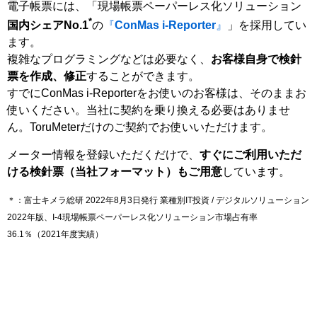
電子帳票には、「現場帳票ペーパーレス化ソリューション
*
国内シェアNo.1
の
『
ConMas i-Reporter
』
」を採用してい
ます。
複雑なプログラミングなどは必要なく、
お客様自身で検針
票を作成、修正
することができます。
すでにConMas i-Reporterをお使いのお客様は、そのままお
使いください。当社に契約を乗り換える必要はありませ
ん。ToruMeterだけのご契約でお使いいただけます。
メーター情報を登録いただくだけで、
すぐにご利用いただ
ける検針票（当社フォーマット）もご用意
しています。
＊：富士キメラ総研 2022年8月3日発行 業種別IT投資 / デジタルソリューション
2022年版、I-4現場帳票ペーパーレス化ソリューション市場占有率
36.1％（2021年度実績）