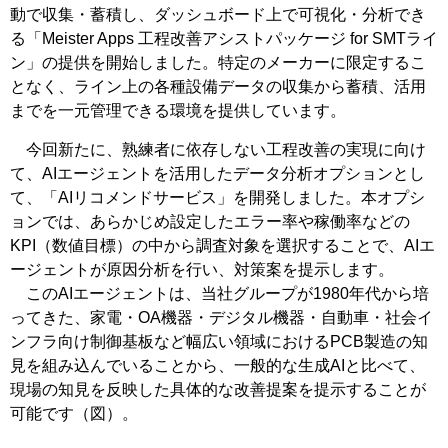
動で収集・蓄積し、ダッシュボード上で可視化・分析でき
る「Meister Apps 工程改善アシストパッケージ for SMTライ
ン」の提供を開始しました。特定のメーカーに限定するこ
となく、ライン上の各種設備データの収集から蓄積、活用
までを一元管理できる環境を提供しています。
今回新たに、熟練者に依存しない工程改善の実現に向け
て、AIエージェントを活用したデータ分析オプションとし
て、「AIリコメンドサービス」を開発しました。本オプシ
ョンでは、あらかじめ設定したエラー率や稼働率などの
KPI（数値目標）の中から調査対象を選択することで、AIエ
ージェントが原因分析を行い、対策案を提示します。
このAIエージェントは、当社グループが1980年代から培
ってきた、家電・OA機器・デジタル機器・自動車・社会イ
ンフラ向け制御基板など幅広い領域におけるPCB製造の知
見を組み込んでいることから、一般的な生成AIと比べて、
現場の知見を反映した具体的な改善提案を提示することが
可能です（図）。