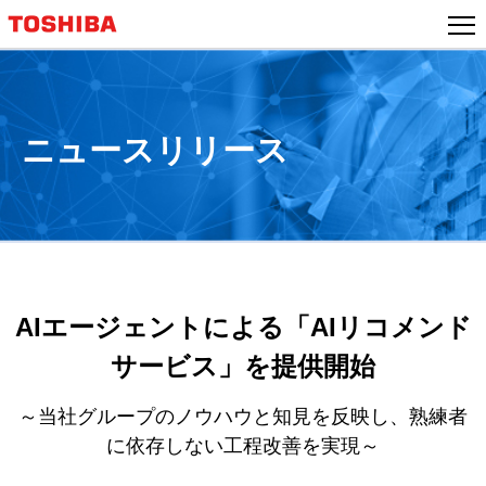
本
文
へ
ジ
ャ
ニュースリリース
ン
プ
AIエージェントによる「AIリコメンド
サービス」を提供開始
～当社グループのノウハウと知見を反映し、熟練者
に依存しない工程改善を実現～