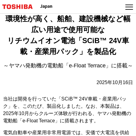
本
文
環境性が高く、船舶、建設機械など幅
へ
ジ
広い用途で使用可能な
ャ
リチウムイオン電池「SCiB™ 24V車
ン
プ
載・産業用パック」を製品化
～ヤマハ発動機の電動船「e-Float Terrace」に搭載～
2025年10月16日
当社は開発を行っていた「SCiB™ 24V車載・産業用パッ
ク」を、このたび、製品化しました。なお、本製品は、
2025年10月からクルーズ体験が行われる、ヤマハ発動機の
電動船「e-Float Terrace」に搭載されます。
電気自動車や産業用非常用電源では、安価で大電流を供給