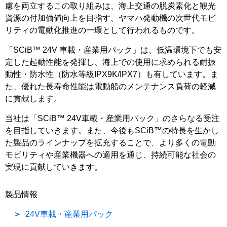
慮を両立するこの取り組みは、海上交通の脱炭素化と観光
資源の付加価値向上を目指す、ヤマハ発動機の次世代モビ
リティの電動化推進の一環として行われるものです。
「SCiB™ 24V 車載・産業用パック」は、低温環境下でも安
定した起動性能を発揮し、海上での使用に求められる耐振
動性・防水性（防水等級IPX9K/IPX7）も有しています。ま
た、優れた長寿命性能は電動船のメンテナンス負荷の軽減
に貢献します。
当社は「SCiB™ 24V車載・産業用パック」のさらなる受注
を目指していきます。また、今後もSCiB™の特長を生かし
た製品のラインナップを拡充することで、より多くの電動
モビリティや産業機器への適用を通じ、持続可能な社会の
実現に貢献していきます。
製品情報
24V車載・産業用パック