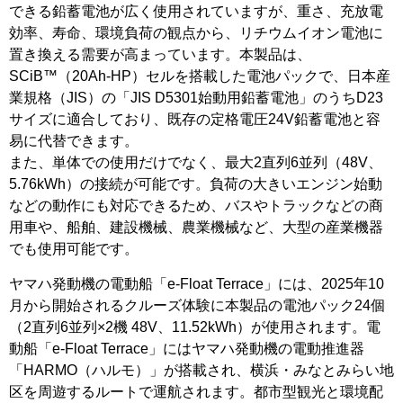
できる鉛蓄電池が広く使用されていますが、重さ、充放電
効率、寿命、環境負荷の観点から、リチウムイオン電池に
置き換える需要が高まっています。本製品は、
SCiB™（20Ah‐HP）セルを搭載した電池パックで、日本産
業規格（JIS）の「JIS D5301始動用鉛蓄電池」のうちD23
サイズに適合しており、既存の定格電圧24V鉛蓄電池と容
易に代替できます。
また、単体での使用だけでなく、最大2直列6並列（48V、
5.76kWh）の接続が可能です。負荷の大きいエンジン始動
などの動作にも対応できるため、バスやトラックなどの商
用車や、船舶、建設機械、農業機械など、大型の産業機器
でも使用可能です。
ヤマハ発動機の電動船「e-Float Terrace」には、2025年10
月から開始されるクルーズ体験に本製品の電池パック24個
（2直列6並列×2機 48V、11.52kWh）が使用されます。電
動船「e-Float Terrace」にはヤマハ発動機の電動推進器
「HARMO（ハルモ）」が搭載され、横浜・みなとみらい地
区を周遊するルートで運航されます。都市型観光と環境配