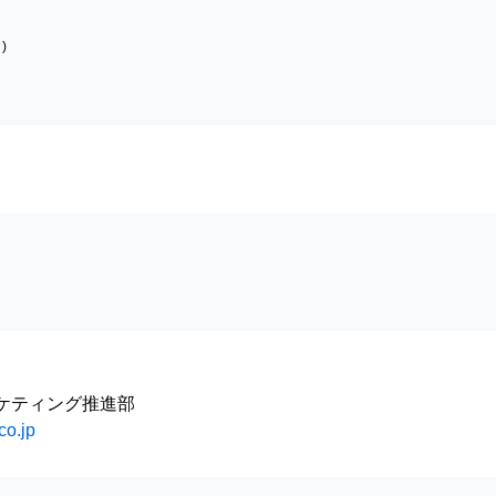
)
ーケティング推進部
co.jp