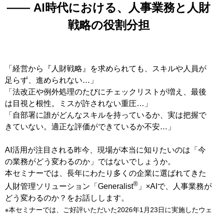
―― AI時代における、人事業務と人財
戦略の役割分担
「経営から『人財戦略』を求められても、スキルや人員が
足らず、進められない…」
「法改正や例外処理のたびにチェックリストが増え、最後
は目視と根性。ミスが許されない重圧…」
「自部署に誰がどんなスキルを持っているか、実は把握で
きていない。適正な評価ができているか不安…」
AI活用が注目される昨今、現場が本当に知りたいのは「今
の業務がどう変わるのか」ではないでしょうか。
本セミナーでは、長年にわたり多くの企業に選ばれてきた
®
人財管理ソリューション「Generalist
」×AIで、人事業務が
どう変わるのか？をお話しします。
※本セミナーでは、ご好評いただいた2026年1月23日に実施したウェ