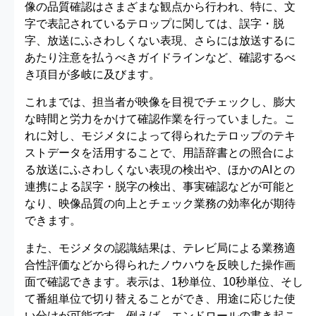
像の品質確認はさまざまな観点から行われ、特に、文
字で表記されているテロップに関しては、誤字・脱
字、放送にふさわしくない表現、さらには放送するに
あたり注意を払うべきガイドラインなど、確認するべ
き項目が多岐に及びます。
これまでは、担当者が映像を目視でチェックし、膨大
な時間と労力をかけて確認作業を行っていました。こ
れに対し、モジメタによって得られたテロップのテキ
ストデータを活用することで、用語辞書との照合によ
る放送にふさわしくない表現の検出や、ほかのAIとの
連携による誤字・脱字の検出、事実確認などが可能と
なり、映像品質の向上とチェック業務の効率化が期待
できます。
また、モジメタの認識結果は、テレビ局による業務適
合性評価などから得られたノウハウを反映した操作画
面で確認できます。表示は、1秒単位、10秒単位、そし
て番組単位で切り替えることができ、用途に応じた使
い分けが可能です。例えば、エンドロールの書き起こ