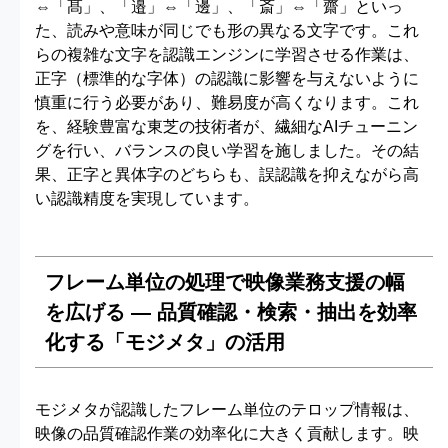
⇔「髙」、「邉」⇔「邊」、「斎」⇔「齋」といっ
た、読みや意味が同じでも形の異なる文字です。これ
らの複雑な文字を認識エンジンに学習させる作業は、
正字（標準的な字体）の認識に影響を与えないように
慎重に行う必要があり、難易度が高くなります。これ
を、経験豊富な東芝の技術者が、繊細なAIチューニン
グを行い、バランスの良い学習を施しました。その結
果、正字と異体字のどちらも、誤認識を抑えながら高
い認識精度を実現しています。
フレーム単位の処理で映像業務支援の幅
を広げる ― 品質確認・検索・抽出を効率
化する「モジメタ」の活用
モジメタが認識したフレーム単位のテロップ情報は、
映像の品質確認作業の効率化に大きく貢献します。映