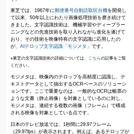
東芝では、1967年に
郵便番号自動読取区分機
を開発し
て以来、50年以上にわたり画像処理技術を磨き続けて
きました。文字認識技術は、機械学習やディープラー
ニングなどの先進技術を取り入れながら進化を遂げて
おり、その技術を映像特有の文字認識に応用したの
が、
AIテロップ文字認識「モジメタ」
です。
※東芝の文字認識技術の詳細については、
こちら
の記事をご覧
ください。
モジメタは、映像内のテロップを高精度に認識し、テ
キストデータとして抽出するOCRベースのソリューシ
ョンです。ここで重要なのは、一般的なOCRは帳票の
ような文書（静止画像）を対象としているのに対し、
モジメタは、連続する複数の画像（フレーム）で構成
される映像を対象としている点です。
日本のテレビ放送では、1秒間に29.97フレーム
（29.97fps）が表示されます。例えば、あるテロップが