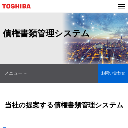
本
文
へ
ジ
ャ
債権書類管理システム
ン
プ
お問い合わせ
メニュー
当社の提案する債権書類管理システム