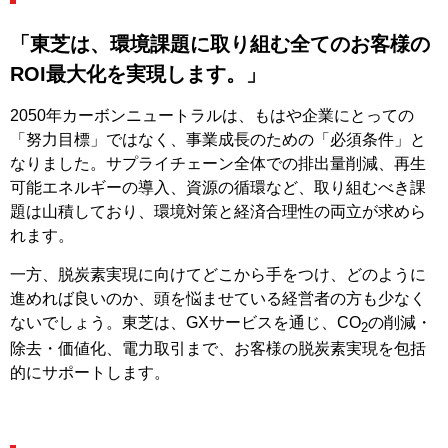
「東芝は、​環境課題に​取り組む​全ての​お客様の​
ROI最大化を​実現します。」
2050年カーボンニュートラルは、もは​や企業に​とっての​
「努力目標」ではなく、​事業成長の​ための​「必須条件」と​
なりました。​サプライチェーン全体での​排出量削減、​再生
可能エネルギーの​導入、​資源の​循環など、​取り組むべき課
題は​山積しており、​環境対策と​経済合理性の​両立が​求めら
れます。​
一方、​脱炭素実現に​向けて​どこから​手を​つけ、​どのように​
進めれば​良いのか、​頭を​悩ませている​経営者の​方も​少なく
ないでしょう。​東芝は、​GXサービスを​通じ、​CO
の​削減・
2
除去・価値化、​電力取引まで、​お客様の​脱炭素実現を​包括
的に​サポートします。