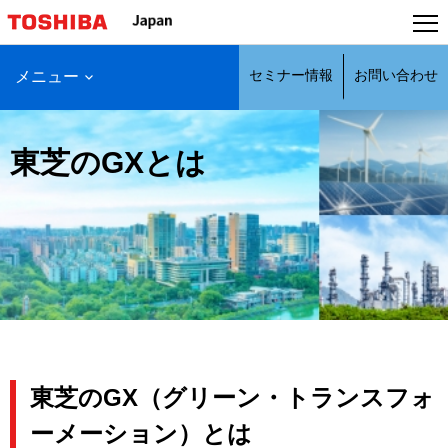
本
文
へ
セミナー情報
お問い合わせ
メニュー
ジ
ャ
ン
東芝のGXとは
プ
東芝の​GX​（グリーン・トランスフォ
ーメーション）とは