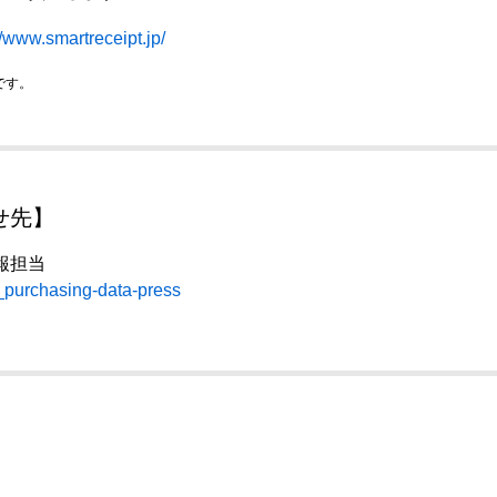
//www.smartreceipt.jp/
です。
せ先】
報担当
rm_purchasing-data-press