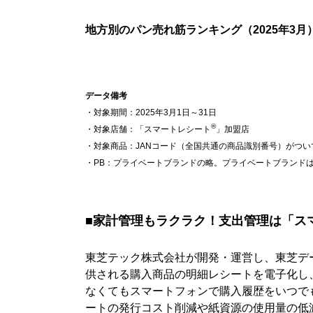
地方別のパン売れ筋ランキング（2025年3月
データ備考
・対象期間：2025年3月1日～31日
®
・対象店舗：「スマートレシート
」加盟店
・対象商品：JANコード（全国共通の商品識別番号）がつい
・PB：プライベートブランドの略。プライベートブランド
■家計管理もラクラク！支出管理は「ス
東芝テック株式会社が開発・運営し、東芝デ
供される購入商品の明細レシートを電子化し
なくてもスマートフォンで購入履歴をいつで
ートの発行コスト削減や紙資源の使用量の低