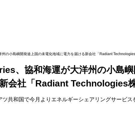
海運が大洋州の小島嶼開発途上国の未電化地域に電力を届ける新会社「Radiant Technolog
ndustries、協和海運が大洋州の
社「Radiant Technologi
アツ共和国で今月よりエネルギーシェアリングサービス