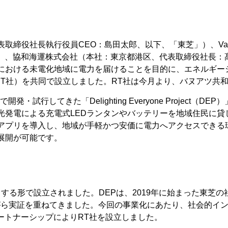
社長執行役員CEO：島田太郎、以下、「東芝」）、Vanguard
」）、協和海運株式会社（本社：東京都港区、代表取締役社長：
における未電化地域に電力を届けることを目的に、エネルギー
会社」（以下、RT社）を共同で設立しました。RT社は今月より、バヌ
試行してきた「Delighting Everyone Project（
光発電による充電式LEDランタンやバッテリーを地域住民に貸
アプリを導入し、地域が手軽かつ安価に電力へアクセスできる
展開が可能です。
する形で設立されました。DEPは、2019年に始まった東芝
がら実証を重ねてきました。今回の事業化にあたり、社会的イ
ートナーシップによりRT社を設立しました。