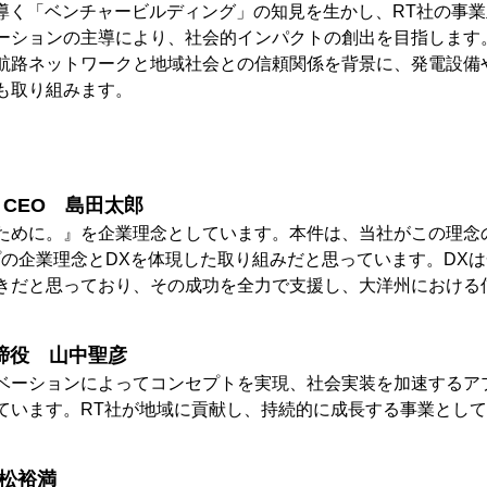
導く「ベンチャービルディング」の知見を生かし、RT社の事
ーションの主導により、社会的インパクトの創出を目指します
路ネットワークと地域社会との信頼関係を背景に、発電設備
も取り組みます。
CEO 島田太郎
ために。』を企業理念としています。本件は、当社がこの理念
プの企業理念とDXを体現した取り組みだと思っています。DX
きだと思っており、その成功を全力で支援し、大洋州における
表取締役 山中聖彦
ベーションによってコンセプトを実現、社会実装を加速するア
ています。RT社が地域に貢献し、持続的に成長する事業とし
松裕満