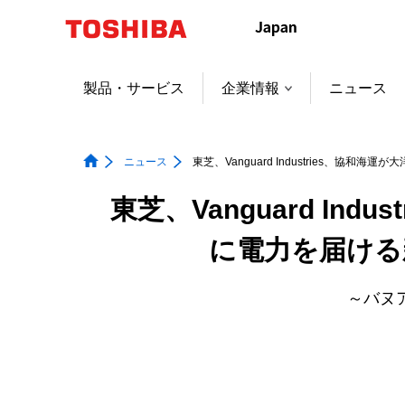
本
文
へ
ジ
製品・サービス
企業情報
ニュース
ャ
ン
プ
ニュース
東芝、Vanguard Industries、協和
東芝、Vanguard I
に電力を届ける新会
～バヌ