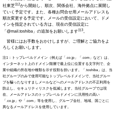
注2
社東芝
から開始し、順次、関係会社、海外拠点に展開し
ていく予定です。また、各種お問合せ用メールアドレスも
順次変更する予定です。メールの受信設定において、ドメ
インを指定されている方は、現在の受信設定に
注3
「@mail.toshiba」の追加をお願いします
。
皆様にはお手数をおかけしますが、ご理解とご協力をよ
ろしくお願いします。
注1：トップレベルドメイン（例えば「.co.jp」「.com」など）は、
インターネット上のドメイン階層で最上位に位置する文字列で、企
業や組織の所在地や種類を示す役割を担います。「.toshiba」は、当
社グループのみで使用可能なトップレベルドメインで、当社グルー
プを騙ったなりすましメールなどへのメールアドレスの不正利用を
防止し、セキュリティリスクを低減します。当社グループでは現
在、メールアドレスのトップレベルドメインに汎用性の高い
「.co.jp」や「.com」等を使用し、グループ会社、地域、国ごとに
異なるメールアドレスを使用しています。