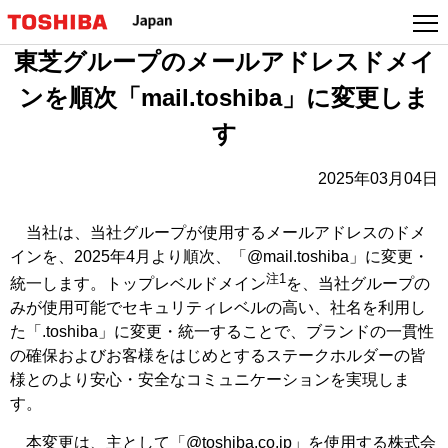
本
文
東芝グループのメールアドレスドメイ
へ
ジ
ンを順次「mail.toshiba」に変更しま
ャ
す
ン
プ
2025年03月04日
当社は、当社グループが使用するメールアドレスのドメ
インを、2025年4月より順次、「@mail.toshiba」に変更・
注1
統一します。トップレベルドメイン
を、当社グループの
みが使用可能でセキュリティレベルの高い、社名を利用し
た「.toshiba」に変更・統一することで、ブランドの一貫性
の確保およびお客様をはじめとするステークホルダーの皆
様とのより安心・安全なコミュニケーションを実現しま
す。
本変更は、主として「@toshiba.co.jp」を使用する株式会