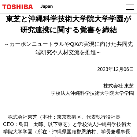
本
文
東芝と沖縄科学技術大学院大学学園が
へ
ジ
研究連携に関する覚書を締結
ャ
ン
～カーボンニュートラルやQXの実現に向けた共同先
プ
端研究や人材交流を推進～
2023年12月06日
株式会社 東芝
学校法人沖縄科学技術大学院大学学園
株式会社東芝（本社：東京都港区、代表執行役社長
CEO：島田 太郎、以下東芝）と学校法人沖縄科学技術大
学院大学学園（所在：沖縄県国頭郡恩納村、学長兼理事長