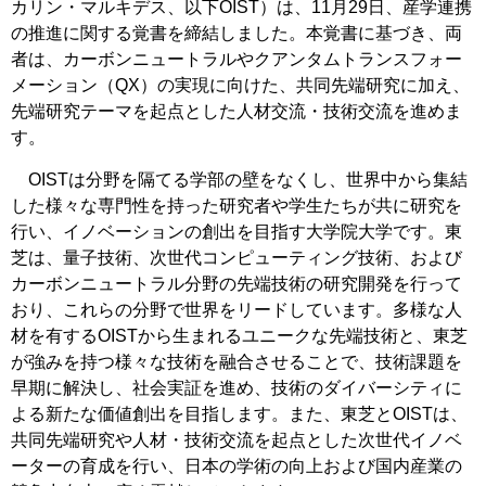
カリン・マルキデス、以下OIST）は、11月29日、産学連携
の推進に関する覚書を締結しました。本覚書に基づき、両
者は、カーボンニュートラルやクアンタムトランスフォー
メーション（QX）の実現に向けた、共同先端研究に加え、
先端研究テーマを起点とした人材交流・技術交流を進めま
す。
OISTは分野を隔てる学部の壁をなくし、世界中から集結
した様々な専門性を持った研究者や学生たちが共に研究を
行い、イノベーションの創出を目指す大学院大学です。東
芝は、量子技術、次世代コンピューティング技術、および
カーボンニュートラル分野の先端技術の研究開発を行って
おり、これらの分野で世界をリードしています。多様な人
材を有するOISTから生まれるユニークな先端技術と、東芝
が強みを持つ様々な技術を融合させることで、技術課題を
早期に解決し、社会実証を進め、技術のダイバーシティに
よる新たな価値創出を目指します。また、東芝とOISTは、
共同先端研究や人材・技術交流を起点とした次世代イノベ
ーターの育成を行い、日本の学術の向上および国内産業の