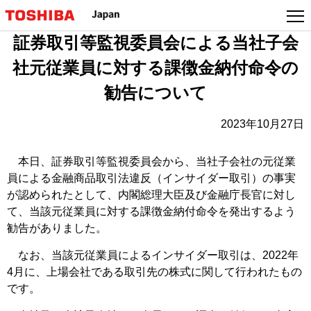
本
文
証券取引等監視委員会による当社子会
へ
ジ
社元従業員に対する課徴金納付命令の
ャ
勧告について
ン
プ
2023年10月27日
本日、証券取引等監視委員会から、当社子会社の元従業
員による金融商品取引法違反（インサイダー取引）の事実
が認められたとして、内閣総理大臣及び金融庁長官に対し
て、当該元従業員に対する課徴金納付命令を発出するよう
勧告がありました。
なお、当該元従業員によるインサイダー取引は、2022年
4月に、上場会社である取引先の株式に関して行われたもの
です。