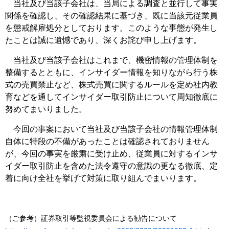
当社及び当該子会社は、当局による調査と並行して事実
関係を確認し、その確認結果に基づき、既に当該元従業員
を懲戒解雇処分としております。このような事態が発生し
たことは誠に遺憾であり、深くお詫び申し上げます。
当社及び当該子会社はこれまで、機密情報の管理体制を
整備するとともに、インサイダー情報を知りながら行う株
式の売買禁止など、株式売買に関するルールを定め社内教
育などを通してインサイダー取引防止について周知徹底に
努めてまいりました。
今回の事案において当社及び当該子会社の情報管理体制
自体に特段の不備があったことは確認されておりません
が、今回の事実を厳粛に受け止め、従業員に対するインサ
イダー取引防止を含めた法令遵守の意識の更なる徹底、定
着に向け全社を挙げて対策に取り組んでまいります。
（ご参考）証券取引等監視委員会による勧告について