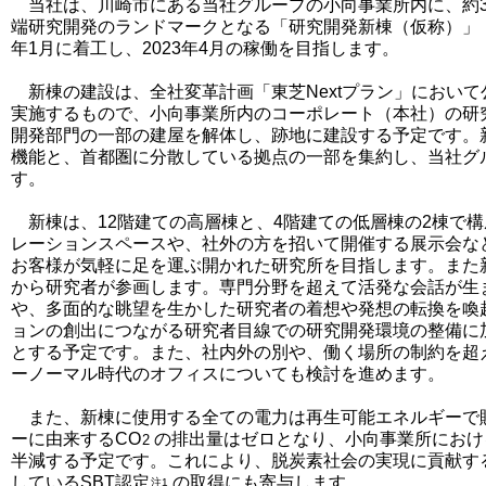
当社は、川崎市にある当社グループの小向事業所内に、約3
端研究開発のランドマークとなる「研究開発新棟（仮称）」（
年1月に着工し、2023年4月の稼働を目指します。
新棟の建設は、全社変革計画「東芝Nextプラン」におい
実施するもので、小向事業所内のコーポレート（本社）の研
開発部門の一部の建屋を解体し、跡地に建設する予定です。
機能と、首都圏に分散している拠点の一部を集約し、当社グ
す。
新棟は、12階建ての高層棟と、4階建ての低層棟の2棟で
レーションスペースや、社外の方を招いて開催する展示会な
お客様が気軽に足を運ぶ開かれた研究所を目指します。また
から研究者が参画します。専門分野を超えて活発な会話が生
や、多面的な眺望を生かした研究者の着想や発想の転換を喚
ョンの創出につながる研究者目線での研究開発環境の整備に
とする予定です。また、社内外の別や、働く場所の制約を超
ーノーマル時代のオフィスについても検討を進めます。
また、新棟に使用する全ての電力は再生可能エネルギーで
ーに由来するCO
の排出量はゼロとなり、小向事業所におけ
2
半減する予定です。これにより、脱炭素社会の実現に貢献する
しているSBT認定
の取得にも寄与します。
注1