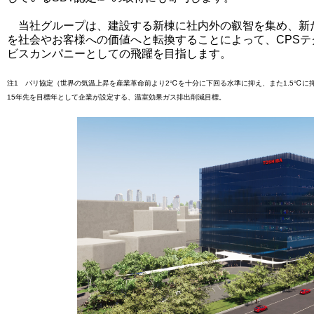
当社グループは、建設する新棟に社内外の叡智を集め、新
を社会やお客様への価値へと転換することによって、CPS
ビスカンパニーとしての飛躍を目指します。
注1 パリ協定（世界の気温上昇を産業革命前より2℃を十分に下回る水準に抑え、また1.5℃に
15年先を目標年として企業が設定する、温室効果ガス排出削減目標。