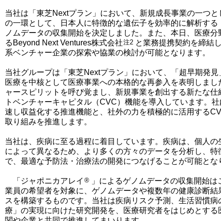
当社は「東芝Nextプラン」において、新規成長事業の一つ
の一環として、日本人に特徴的な遺伝子を効率的に解析する
ノムデータの収集開始を決定しました。また、本日、医療分
るBeyond Next Ventures株式会社
注2
と業務提携契約を締結
系ベンチャー企業の探索や協業の検討が可能となります。
当社グループは「東芝Nextプラン」において、「超早期発
医療を中核として医療事業への本格的な再参入を表明しまし
ャースピリットを呼び覚まし、新規事業を創出する新たな仕組
トベンチャーキャピタル（CVC）機能を導入しています。
速し収益化する推進機能と、社外の力を積極的に活用するC
取り組みを推進します。
当社は、疾病に至る過程に着目しています。疾病は、個人の
によって異なるため、より多くの方々のデータを分析し、特
で、最適な予防法・治療法の開発につなげることが可能とな
「ジャポニカアレイ
®
」によるゲノムデータの収集開始は
業員の希望者を対象に、ゲノムデータや複数年の健康診断結
スを構築するものです。当社は疾病リスク予測、生活習慣病
療」の実現に向けた研究開発を、医療研究者をはじめとする
関や企業と共同で推進してまいります。