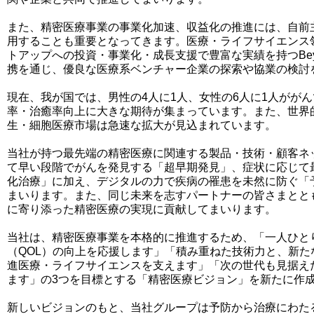
また、精密医療事業の事業化加速、収益化の推進には、自前
用することも重要となってきます。医療・ライフサイエンス
トアップへの投資・事業化・成長支援で豊富な実績を持つBeyond 
携を通じ、優良な医療系ベンチャー企業の探索や協業の検討
現在、我が国では、男性の4人に1人、女性の6人に1人がが
率・治癒率向上に大きな期待が集まっています。また、世界
生・細胞医療市場は急速な拡大が見込まれています。
当社が持つ最先端の精密医療に関連する製品・技術・顧客ネ
て早い段階でがんを発見する「超早期発見」、症状に応じて
化治療」に加え、デジタルの力で疾病の罹患を未然に防ぐ「
まいります。また、同じ未来を志すパートナーの皆さまとと
に寄り添った精密医療の実現に貢献してまいります。
当社は、精密医療事業を本格的に推進するため、「一人ひと
（QOL）の向上を応援します」「積み重ねた技術力と、新
進医療・ライフサイエンスを支えます」「次の世代も見据え
ます」の3つを目標とする「精密医療ビジョン」を新たに作
新しいビジョンのもと、当社グループは予防から治療にわた