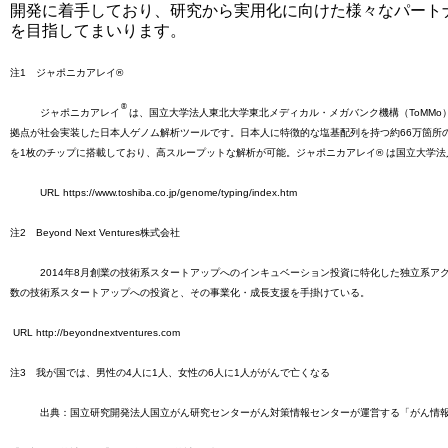
開発に着手しており、研究から実用化に向けた様々なパート
を目指してまいります。
注1 ジャポニカアレイ®
®
ジャポニカアレイ
は、国立大学法人東北大学東北メディカル・メガバンク機構（ToMMo
拠点が社会実装した日本人ゲノム解析ツールです。日本人に特徴的な塩基配列を持つ約66万箇所の一塩基多型（SNP
を1枚のチップに搭載しており、高スループットな解析が可能。ジャポニカアレイ® は国立大学
URL https://www.toshiba.co.jp/genome/typing/index.htm
注2 Beyond Next Ventures株式会社
2014年8月創業の技術系スタートアップへのインキュベーション投資に特化した独立系アク
数の技術系スタートアップへの投資と、その事業化・成長支援を手掛けている。
URL http://beyondnextventures.com
注3 我が国では、男性の4人に1人、女性の6人に1人ががんで亡くなる
出典：国立研究開発法人国立がん研究センターがん対策情報センターが運営する「がん情報