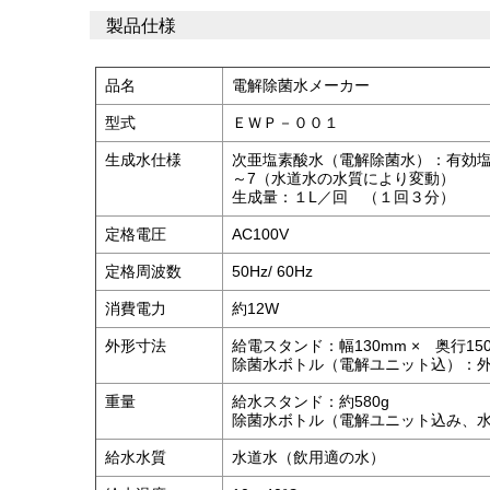
製品仕様
品名
電解除菌水メーカー
型式
ＥＷＰ－００１
生成水仕様
次亜塩素酸水（電解除菌水）：有効塩素濃度
～7（水道水の水質により変動）
生成量：１L／回 （１回３分）
定格電圧
AC100V
定格周波数
50Hz/ 60Hz
消費電力
約12W
外形寸法
給電スタンド：幅130mm × 奥行150m
除菌水ボトル（電解ユニット込）：外形φ1
重量
給水スタンド：約580g
除菌水ボトル（電解ユニット込み、水
給水水質
水道水（飲用適の水）